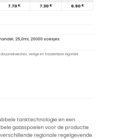
7.70
7.30
6.90
€
€
€
handel
,
25,0ml
,
20000 soesjes
douanekwesties, veilige en traceerbare logistiek.
ubbele tanktechnologie en een
ubbele gaasspoelen voor de productie
verschillende regionale regelgevende