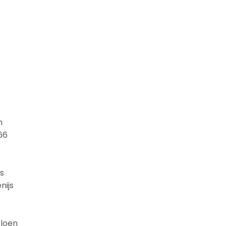
n
66
s
nijs
eloen