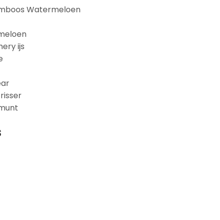
 Framboos Watermeloen
rmeloen
ery ijs
e
ear
risser
 munt
s