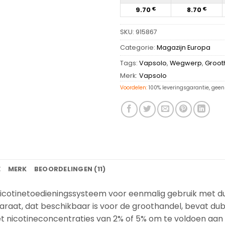
9.70
8.70
€
€
SKU:
915867
Categorie:
Magazijn Europa
Tags:
Vapsolo
,
Wegwerp
,
Groot
Merk:
Vapsolo
Voordelen:
100% leveringsgarantie, geen 
E
MERK
BEOORDELINGEN (11)
nicotinetoedieningssysteem voor eenmalig gebruik met d
paraat, dat beschikbaar is voor de groothandel, bevat d
nicotineconcentraties van 2% of 5% om te voldoen aan 