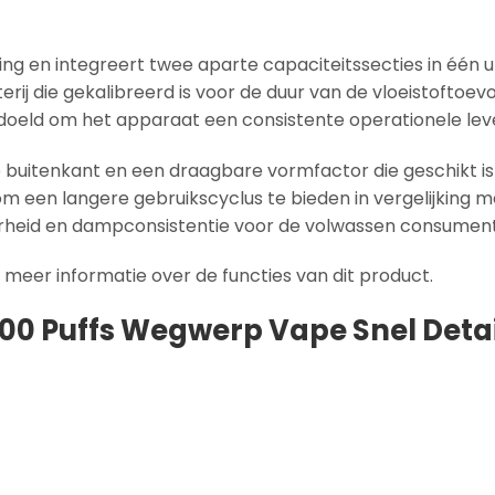
ing en integreert twee aparte capaciteitssecties in één 
ij die gekalibreerd is voor de duur van de vloeistoftoev
 bedoeld om het apparaat een consistente operationele le
uitenkant en een draagbare vormfactor die geschikt is 
om een langere gebruikscyclus te bieden in vergelijkin
rheid en dampconsistentie voor de volwassen consumen
meer informatie over de functies van dit product.
00 Puffs Wegwerp Vape Snel Detai