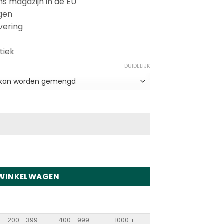
ns magazijn in de EU
agen
vering
tiek
DUIDELIJK
uffs Disposable Vape Wholesale hoeveelheid
 WINKELWAGEN
200 - 399
400 - 999
1000 +