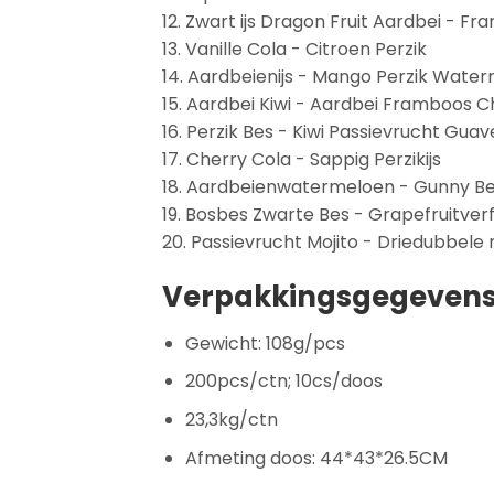
12. Zwart ijs Dragon Fruit Aardbei -
13. Vanille Cola - Citroen Perzik
14. Aardbeienijs - Mango Perzik Wate
15. Aardbei Kiwi - Aardbei Framboos Ch
16. Perzik Bes - Kiwi Passievrucht Guav
17. Cherry Cola - Sappig Perzikijs
18. Aardbeienwatermeloen - Gunny B
19. Bosbes Zwarte Bes - Grapefruitverf
20. Passievrucht Mojito - Driedubbele
Verpakkingsgegeven
Gewicht: 108g/pcs
200pcs/ctn; 10cs/doos
23,3kg/ctn
Afmeting doos: 44*43*26.5CM