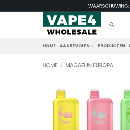
Ga
WAARSCHUWING: Di
naar
inhoud
HOME
AANBEVOLEN
PRODUCTEN
HOME
/
MAGAZIJN EUROPA