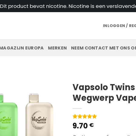
t product bevat nicotine. Nicotine is een verslavend
INLOGGEN / RE
MAGAZIJN EUROPA
MERKEN
NEEM CONTACT MET ONS O
Vapsolo Twins
Wegwerp Vape
9.70
Gewaardeerd
11
€
5
van 5 op
basis van