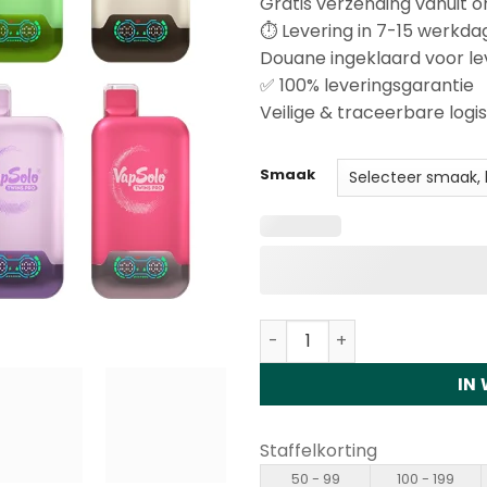
Gratis verzending vanuit o
klantbeoordelingen
⏱️ Levering in 7-15 werkd
Douane ingeklaard voor le
✅ 100% leveringsgarantie
Veilige & traceerbare logis
Smaak
Vapsolo Twins Pro 50000 P
IN
Staffelkorting
50 - 99
100 - 199