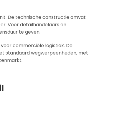
unit. De technische constructie omvat
oer. Voor detailhandelaars en
vensduur te geven.
voor commerciële logistiek. De
g met standaard wegwerpeenheden, met
tenmarkt.
l