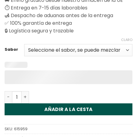
🚚 Envío gratuito desde nuestro almacén de la UE
⏱️ Entrega en 7-15 días laborables
🛃 Despacho de aduanas antes de la entrega
✅ 100% garantía de entrega
🔒 Logística segura y trazable
CLARO
Sabor
Cantidad Vapsolo Feed Bar Shisha 15000 Disposable Va
AÑADIR A LA CESTA
SKU:
615959