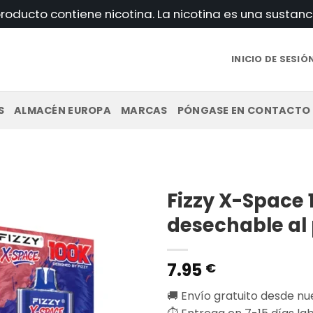
roducto contiene nicotina. La nicotina es una sustanc
INICIO DE SESIÓ
S
ALMACÉN EUROPA
MARCAS
PÓNGASE EN CONTACTO
Fizzy X-Space 
desechable al
7.95
€
🚚 Envío gratuito desde n