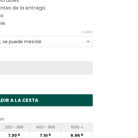
borables
ntes de la entrega
ga
ble
CLARO
0K Puffs Disposable Vape Wholesale
DIR A LA CESTA
en
200 - 399
400 - 999
1000 +
7.30
7.10
6.95
€
€
€