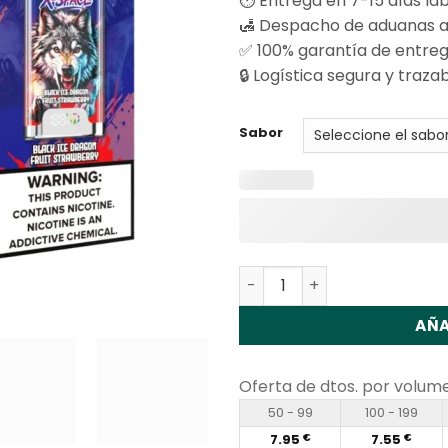
⏱️ Entrega en 7-15 días la
🛃 Despacho de aduanas a
✅ 100% garantía de entre
🔒 Logística segura y traza
Sabor
Cantidad Fizzy X-Space 10
AÑA
Oferta de dtos. por volum
50 - 99
100 - 199
7.95
7.55
€
€