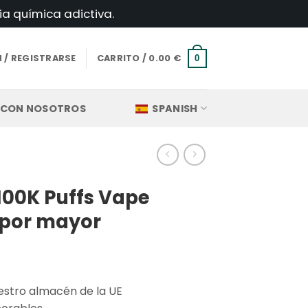
ia química adictiva.
N / REGISTRARSE
CARRITO /
0.00
€
0
 CON NOSOTROS
SPANISH
100K Puffs Vape
 por mayor
uestro almacén de la UE