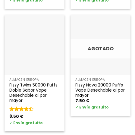
✓
Envío gratuito
✓
Envío gratuito
AGOTADO
ALMACÉN EUROPA
ALMACÉN EUROPA
Fizzy Twins 50000 Puffs
Fizzy Nova 20000 Puffs
Doble Sabor Vape
Vape Desechable al por
Desechable al por
mayor
mayor
7.50
€
✓
Envío gratuito
Rated
8.50
€
4.5
de 5
✓
Envío gratuito