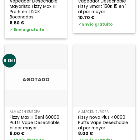
Vapeador Desechable
Vapeador Desechable
Mayorista Fizzy Max III
Fizzy Smart 150K 15 en 1
Pro 6 en 1 120K
al por mayor
Bocanadas
10.70
€
8.60
€
✓
Envío gratuito
✓
Envío gratuito
6 EN 1
AGOTADO
ALMACÉN EUROPA
ALMACÉN EUROPA
Fizzy Max III 6en1 60000
Fizzy Nova Plus 40000
Puffs Vape Desechable
Puffs Vape Desechable
al por mayor
al por mayor
8.00
€
8.00
€