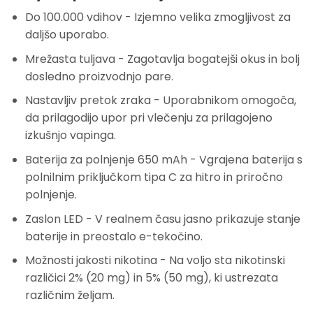
Do 100.000 vdihov
- Izjemno velika zmogljivost za
daljšo uporabo.
Mrežasta tuljava
- Zagotavlja bogatejši okus in bolj
dosledno proizvodnjo pare.
Nastavljiv pretok zraka
- Uporabnikom omogoča,
da prilagodijo upor pri vlečenju za prilagojeno
izkušnjo vapinga.
Baterija za polnjenje 650 mAh
- Vgrajena baterija s
polnilnim priključkom tipa C za hitro in priročno
polnjenje.
Zaslon LED
- V realnem času jasno prikazuje stanje
baterije in preostalo e-tekočino.
Možnosti jakosti nikotina
- Na voljo sta nikotinski
različici 2% (20 mg) in 5% (50 mg), ki ustrezata
različnim željam.