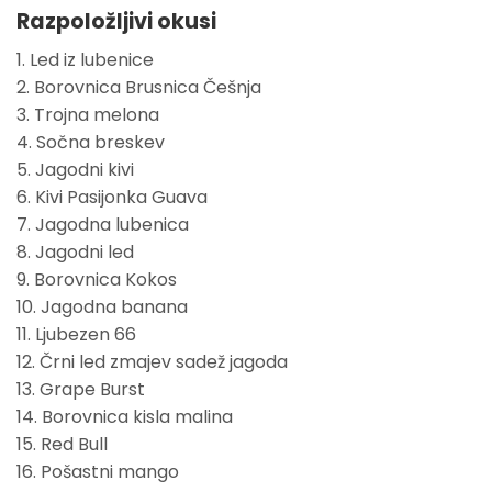
Razpoložljivi okusi
1. Led iz lubenice
2. Borovnica Brusnica Češnja
3. Trojna melona
4. Sočna breskev
5. Jagodni kivi
6. Kivi Pasijonka Guava
7. Jagodna lubenica
8. Jagodni led
9. Borovnica Kokos
10. Jagodna banana
11. Ljubezen 66
12. Črni led zmajev sadež jagoda
13. Grape Burst
14. Borovnica kisla malina
15. Red Bull
16. Pošastni mango