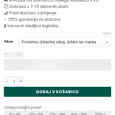
🚚 Brezplačna dostava iz našega skladišča v EU
⏱️ Dostava v 7-15 delovnih dneh
🛃 Pred dostavo carinjenje
✅ 100% garancija za dostavo
🔒 Varna in sledljiva logistika
JASNO
Okus
Količina Fizzy X-Space 100K Puffs Disposable Vape Whol
DODAJ V KOŠARICO
Veleprodajni posel
50 - 99
100 - 199
200 - 399
400 - 999
1000 +