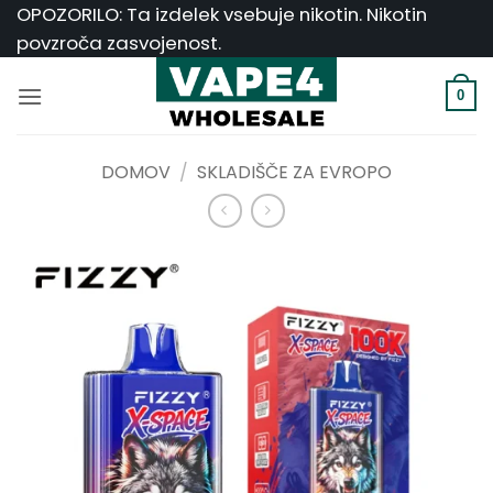
Skoči
OPOZORILO: Ta izdelek vsebuje nikotin. Nikotin
na
povzroča zasvojenost.
vsebino
0
DOMOV
/
SKLADIŠČE ZA EVROPO