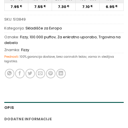
7.95
7.55
7.30
7.10
6.95
€
€
€
€
€
SKU:
513849
Kategorija:
Skladišče za Evropo
Oznake:
Fizzy
,
100.000 puffov
,
Za enkratno uporabo
,
Trgovina na
debelo
Znamka:
Fizzy
Prednosti:
100% garancija dostave, brez carinskih težav, varna in sledljiva
logistika.
OPIS
DODATNE INFORMACIJE