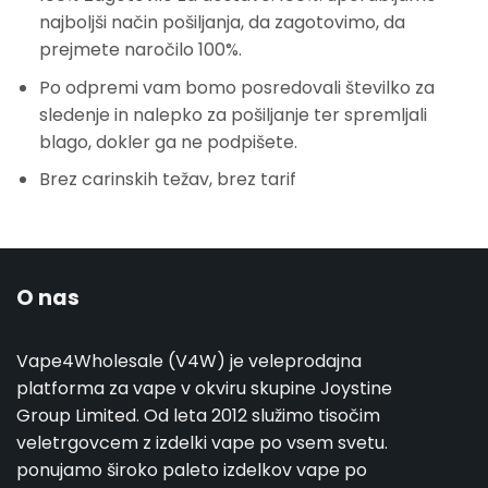
najboljši način pošiljanja, da zagotovimo, da
prejmete naročilo 100%.
Po odpremi vam bomo posredovali številko za
sledenje in nalepko za pošiljanje ter spremljali
blago, dokler ga ne podpišete.
Brez carinskih težav, brez tarif
O nas
Vape4Wholesale (V4W) je veleprodajna
platforma za vape v okviru skupine Joystine
Group Limited. Od leta 2012 služimo tisočim
veletrgovcem z izdelki vape po vsem svetu.
ponujamo široko paleto izdelkov vape po