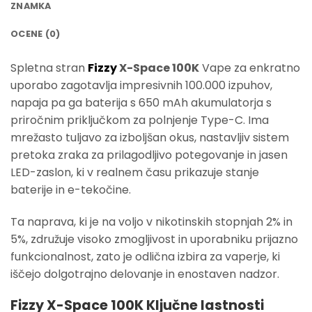
ZNAMKA
OCENE (0)
Spletna stran
Fizzy
X-Space 100K
Vape za enkratno
uporabo zagotavlja impresivnih 100.000 izpuhov,
napaja pa ga baterija s 650 mAh akumulatorja s
priročnim priključkom za polnjenje Type-C. Ima
mrežasto tuljavo za izboljšan okus, nastavljiv sistem
pretoka zraka za prilagodljivo potegovanje in jasen
LED-zaslon, ki v realnem času prikazuje stanje
baterije in e-tekočine.
Ta naprava, ki je na voljo v nikotinskih stopnjah 2% in
5%, združuje visoko zmogljivost in uporabniku prijazno
funkcionalnost, zato je odlična izbira za vaperje, ki
iščejo dolgotrajno delovanje in enostaven nadzor.
Fizzy X-Space 100K Ključne lastnosti