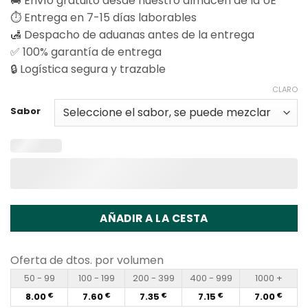
🚚 Envío gratuito desde nuestro almacén de la UE
⏱️ Entrega en 7-15 días laborables
🛃 Despacho de aduanas antes de la entrega
✅ 100% garantía de entrega
🔒 Logística segura y trazable
CLARO
Sabor
AÑADIR A LA CESTA
Oferta de dtos. por volumen
50 - 99
100 - 199
200 - 399
400 - 999
1000 +
8.00
7.60
7.35
7.15
7.00
€
€
€
€
€