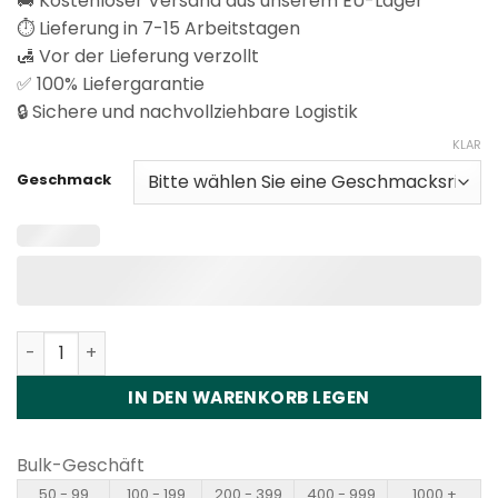
🚚 Kostenloser Versand aus unserem EU-Lager
⏱️ Lieferung in 7-15 Arbeitstagen
🛃 Vor der Lieferung verzollt
✅ 100% Liefergarantie
🔒 Sichere und nachvollziehbare Logistik
KLAR
Geschmack
Vapsolo Triple Pro 60000 Puffs Disposable Vape Whole
IN DEN WARENKORB LEGEN
Bulk-Geschäft
50 - 99
100 - 199
200 - 399
400 - 999
1000 +