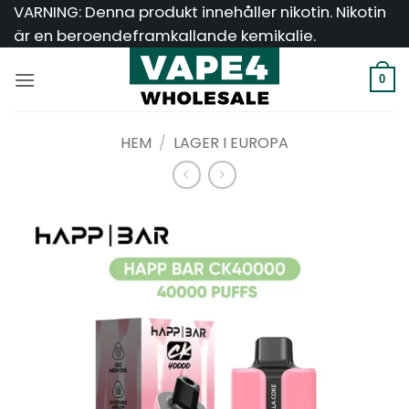
Hoppa
VARNING: Denna produkt innehåller nikotin. Nikotin
till
är en beroendeframkallande kemikalie.
innehåll
0
HEM
/
LAGER I EUROPA