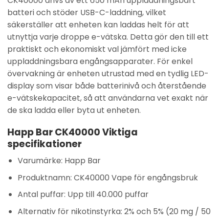
CK40000 drivs av ett 650 mAh uppladdningsbart
batteri och stöder USB-C-laddning, vilket
säkerställer att enheten kan laddas helt för att
utnyttja varje droppe e-vätska. Detta gör den till ett
praktiskt och ekonomiskt val jämfört med icke
uppladdningsbara engångsapparater. För enkel
övervakning är enheten utrustad med en tydlig LED-
display som visar både batterinivå och återstående
e-vätskekapacitet, så att användarna vet exakt när
de ska ladda eller byta ut enheten.
Happ Bar CK40000 Viktiga
specifikationer
Varumärke:
Happ Bar
Produktnamn:
CK40000 Vape för engångsbruk
Antal puffar:
Upp till 40.000 puffar
Alternativ för nikotinstyrka:
2% och 5% (20 mg / 50