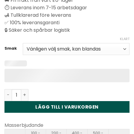
🚚 Fri frakt från vårt EU-lager
⏱️ Leverans inom 7-15 arbetsdagar
🛃 Tullklarerad före leverans
✅ 100% leveransgaranti
🔒 Säker och spårbar logistik
KLART
Smak
Happ Bar CK40000 Puffs Disposable Vape Wholesale kva
LÄGG TILL I VARUKORGEN
Masserbjudande
100 -
200 -
400 -
500 -