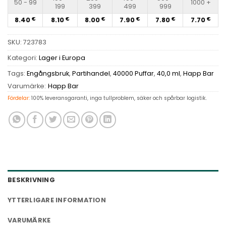
50 - 99
1000 +
199
399
499
999
8.40
8.10
8.00
7.90
7.80
7.70
€
€
€
€
€
€
SKU:
723783
Kategori:
Lager i Europa
Tags:
Engångsbruk
,
Partihandel
,
40000 Puffar
,
40,0 ml
,
Happ Bar
Varumärke:
Happ Bar
Fördelar:
100% leveransgaranti, inga tullproblem, säker och spårbar logistik.
BESKRIVNING
YTTERLIGARE INFORMATION
VARUMÄRKE