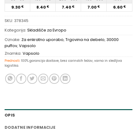
9.30
8.40
7.40
7.00
6.60
€
€
€
€
€
SKU:
378345
Kategorija:
Skladišče za Evropo
Oznake:
Za enkratno uporabo
,
Trgovina na debelo
,
30000
puffov
,
Vapsolo
Znamka:
Vapsolo
Prednosti:
100% garancija dostave, brez carinskih težav, varna in sledljiva
logistika.
OPIS
DODATNE INFORMACIJE