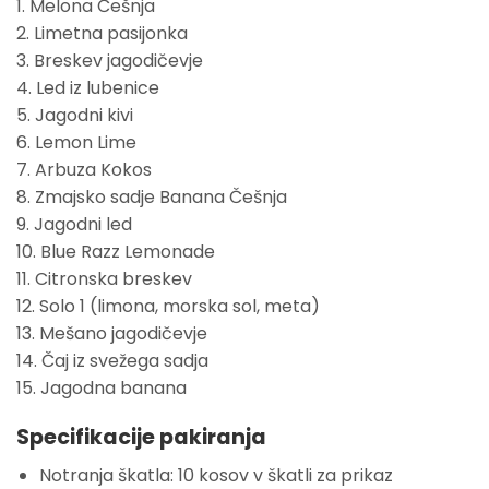
1. Melona Češnja
2. Limetna pasijonka
3. Breskev jagodičevje
4. Led iz lubenice
5. Jagodni kivi
6. Lemon Lime
7. Arbuza Kokos
8. Zmajsko sadje Banana Češnja
9. Jagodni led
10. Blue Razz Lemonade
11. Citronska breskev
12. Solo 1 (limona, morska sol, meta)
13. Mešano jagodičevje
14. Čaj iz svežega sadja
15. Jagodna banana
Specifikacije pakiranja
Notranja škatla:
10 kosov v škatli za prikaz