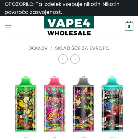
Skoči
OPOZORILO: Ta izdelek vsebuje nikotin. Nikotin
na
povzroča zasvojenost.
vsebino
0
DOMOV
/
SKLADIŠČE ZA EVROPO