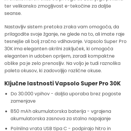
ter velikansko zmogljivost e-tekočine za daljše
seanse.
Nastavljiv sistem pretoka zraka vam omogoča, da
prilagodite svoje žganje, ne glede na to, ali imate raje
tesnejše ali bolj zračno vdihavanje. Vapsolo Super Pro
30K ima eleganten akrilni zaključek, ki omogoča
eleganten in udoben oprijem, zaradi kompaktne
oblike pa je zelo prenosljiv. Na voljo je tudi raznolika
paleta okusov, ki zadovoljijo različne okuse.
Ključne lastnosti Vapsolo Super Pro 30K
Do 30.000 vpihov - daljša uporaba brez pogoste
zamenjave
850 mAh akumulatorska baterija - vgrajena
akumulatorska zasnova za stalno napajanje
Polnilna vrata USB tipa C - podpirajo hitro in