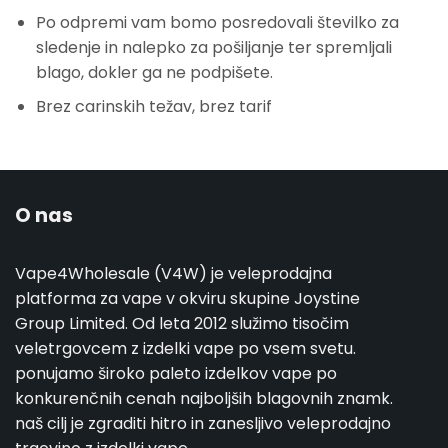
Po odpremi vam bomo posredovali številko za
sledenje in nalepko za pošiljanje ter spremljali
blago, dokler ga ne podpišete.
Brez carinskih težav, brez tarif
O nas
Vape4Wholesale (V4W) je veleprodajna
platforma za vape v okviru skupine Joystine
Group Limited. Od leta 2012 služimo tisočim
veletrgovcem z izdelki vape po vsem svetu.
ponujamo široko paleto izdelkov vape po
konkurenčnih cenah najboljših blagovnih znamk.
naš cilj je zgraditi hitro in zanesljivo veleprodajno