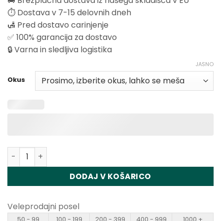
🚚 Brezplačna dostava iz našega skladišča v EU
⏱️ Dostava v 7-15 delovnih dneh
🛃 Pred dostavo carinjenje
✅ 100% garancija za dostavo
🔒 Varna in sledljiva logistika
JASNO
Okus
Količina Vapsolo Super Pro 30K Puffs Disposable Vape W
DODAJ V KOŠARICO
Veleprodajni posel
50 - 99
100 - 199
200 - 399
400 - 999
1000 +