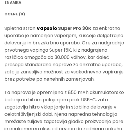
ZNAMKA
OCENE (0)
Spletna stran
Vapsolo
Super Pro 30K
za enkratno
uporabo je namenjen vaperjem, ki iščejo dolgotrajno
delovanje in brezskrbno uporabo. Gre za nadgradnjo
prvotnega vapinga Super 15K, ki z nadgrajeno
različico omogoča do 30.000 vdihov, kar daleč
presega standardne naprave za enkratno uporabo,
zato je zanesljiva možnost za vsakodnevno vapiranje
brez potrebe po nenehnih zamenjavah.
Ta naprava je opremljena z 850 mAh akumulatorsko
baterijo in hitrim polnjenjem prek USB-C, zato
zagotavlja hitro vklapljanje in stabilno delovanje v
celotni življenjski dobi. Njena napredna tehnologija
mrežaste tuljave zagotavlja gladko proizvodnjo pare
in enakomeren okus od prvega do zadnjega pokuha