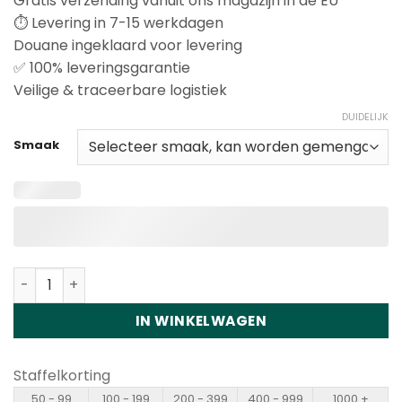
Gratis verzending vanuit ons magazijn in de EU
⏱️ Levering in 7-15 werkdagen
Douane ingeklaard voor levering
✅ 100% leveringsgarantie
Veilige & traceerbare logistiek
DUIDELIJK
Smaak
Vapsolo Super Pro 30K Puffs Disposable Vape Wholesal
IN WINKELWAGEN
Staffelkorting
50 - 99
100 - 199
200 - 399
400 - 999
1000 +