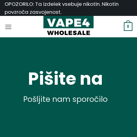
Skoči
OPOZORILO: Ta izdelek vsebuje nikotin. Nikotin
na
povzroča zasvojenost.
vsebino
0
Pišite na
Pošljite nam sporočilo