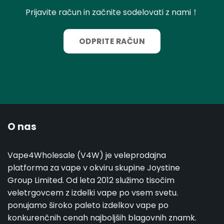
Prijavite račun in začnite sodelovati z nami！
ODPRITE RAČUN
O nas
Vape4Wholesale (V4W) je veleprodajna
platforma za vape v okviru skupine Joystine
Group Limited. Od leta 2012 služimo tisočim
veletrgovcem z izdelki vape po vsem svetu.
ponujamo široko paleto izdelkov vape po
konkurenčnih cenah najboljših blagovnih znamk.