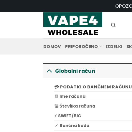
Skoči
OPOZOR
na
vsebino
DOMOV
PRIPOROČENO
IZDELKI
SK
Globalni račun
💳
PODATKI O BANČNEM RAČUNU
🧾
Ime računa
🔢
Številka računa
⚡
SWIFT/BIC
📌
Bančna koda