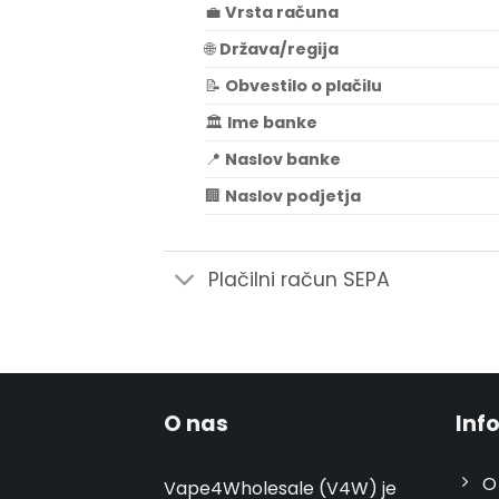
💼
Vrsta računa
🌐
Država/regija
📝
Obvestilo o plačilu
🏛️
Ime banke
📍
Naslov banke
🏢
Naslov podjetja
Plačilni račun SEPA
O nas
Inf
O
Vape4Wholesale (V4W) je