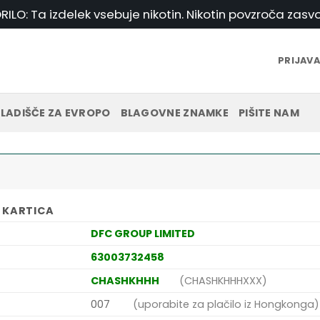
ILO: Ta izdelek vsebuje nikotin. Nikotin povzroča zasvo
PRIJAVA
LADIŠČE ZA EVROPO
BLAGOVNE ZNAMKE
PIŠITE NAM
 KARTICA
DFC GROUP LIMITED
63003732458
CHASHKHHH
(CHASHKHHHXXX)
007
(uporabite za plačilo iz Hongkonga)