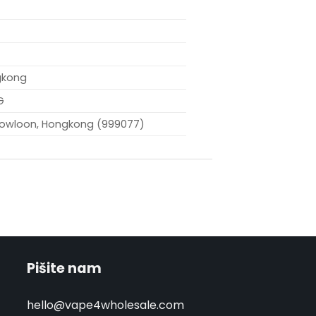
gkong
G
k Kowloon, Hongkong (999077)
Pišite nam
hello@vape4wholesale.com