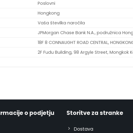
Poslovni
Hongkong
Vaša številka naročila
JPMorgan Chase Bank N.A., podružnica Hon
18F 8 CONNAUGHT ROAD CENTRAL, HONGKON
2F Fudu Building, 98 Argyle Street, Mongko
ormacije o podjetju
Storitve za stranke
Dostava