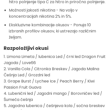
hitro polnjenje tipa C za hitro in priročno polnjenje.
Možnosti jakosti nikotina
- Na voljo v
koncentracijah nikotina 2% in 5%.
Ekskluzivne kombinacije okusov
- Ponuja 10
izbranih profilov okusov, ki ustrezajo različnim
željam.
Razpoložljivi okusi
1. Limona Limeta / lubenica Led / črni led Dragon Fruit
Jagoda / Love66
2. Vanilla Cola / Citronka Breskev / Jagoda Malina
Češnja Led / Grozdni led
3. Grape Burst / Lychee Ice / Peach Berry / Kiwi
Passion Fruit Guava
4. Lubenični led / Jagodni mango / Borovničev led /
Šumeča češnja
5. Jagodna lubenica / češnjeva kola / sočna breskev