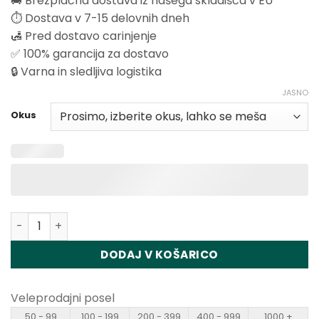
🚚 Brezplačna dostava iz našega skladišča v EU
⏱️ Dostava v 7-15 delovnih dneh
🛃 Pred dostavo carinjenje
✅ 100% garancija za dostavo
🔒 Varna in sledljiva logistika
JASNO
Okus
Količina Vapsolo Quads 80000 Disposable Vape Wholesa
DODAJ V KOŠARICO
Veleprodajni posel
50 - 99
100 - 199
200 - 399
400 - 999
1000 +