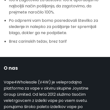
najboljši način pošiljanja, da zagotovimo, da
prejmete naročilo 100%.
Po odpremi vam bomo posredovali številko za
sledenje in nalepko za pošiljanje ter spremljali
blago, dokler ga ne podpišete.
Brez carinskih težav, brez tarif
O nas
Vape4Wholesale (V4W) je veleprodajna
platforma za vape v okviru skupine Joystine
Group Limited. Od leta 2012 služimo tisočim
veletrgovcem z izdelki vape po vsem svetu.
ponujamo široko paleto izdelkov vape po