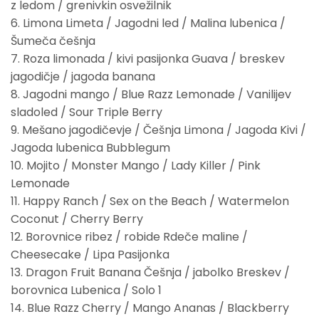
z ledom / grenivkin osvežilnik
6. Limona Limeta / Jagodni led / Malina lubenica /
Šumeča češnja
7. Roza limonada / kivi pasijonka Guava / breskev
jagodičje / jagoda banana
8. Jagodni mango / Blue Razz Lemonade / Vanilijev
sladoled / Sour Triple Berry
9. Mešano jagodičevje / Češnja Limona / Jagoda Kivi /
Jagoda lubenica Bubblegum
10. Mojito / Monster Mango / Lady Killer / Pink
Lemonade
11. Happy Ranch / Sex on the Beach / Watermelon
Coconut / Cherry Berry
12. Borovnice ribez / robide Rdeče maline /
Cheesecake / Lipa Pasijonka
13. Dragon Fruit Banana Češnja / jabolko Breskev /
borovnica Lubenica / Solo 1
14. Blue Razz Cherry / Mango Ananas / Blackberry