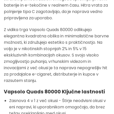
baterije in e-tekočine v realnem času. Hitra vrata za
polnjenje tipa C zagotavljajo, da je naprava vedno
pripravljena za uporabo.
Z vidika trga Vapsolo Quads 80000 odlikujejo
elegantna kvadratna oblika in minimalistične barvne
možnosti, ki združujejo estetiko s praktičnostjo. Na
voljo je v nikotinskih stopnjah 2% in 5% v 15
ekskluzivnih kombinacijah okusov. S svojo visoko
zmogljivostjo puhanja, vrhunskim videzom in
inovacijami z več okusi je ta naprava nepogrešljiv hit
za prodajalce e-cigaret, distributerje in kupce v
razsutem stanju.
Vapsolo Quads 80000 Ključne lastnosti
Zasnova 4 v 1 z več okusi
- Štirje neodvisni okusi v
eni napravi, ki uporabnikom omogočajo, da brez
težav preklapljajo med okusi.