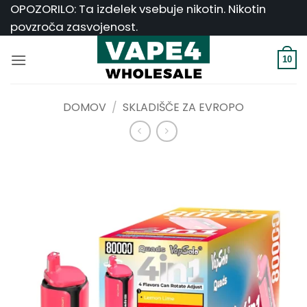
Skoči
OPOZORILO: Ta izdelek vsebuje nikotin. Nikotin
na
povzroča zasvojenost.
vsebino
10
DOMOV
/
SKLADIŠČE ZA EVROPO