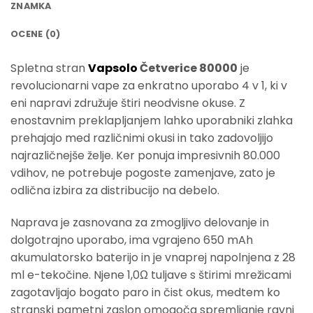
ZNAMKA
OCENE (0)
Spletna stran
Vapsolo
Četverice 80000
je
revolucionarni vape za enkratno uporabo 4 v 1, ki v
eni napravi združuje štiri neodvisne okuse. Z
enostavnim preklapljanjem lahko uporabniki zlahka
prehajajo med različnimi okusi in tako zadovoljijo
najrazličnejše želje. Ker ponuja impresivnih 80.000
vdihov, ne potrebuje pogoste zamenjave, zato je
odlična izbira za distribucijo na debelo.
Naprava je zasnovana za zmogljivo delovanje in
dolgotrajno uporabo, ima vgrajeno 650 mAh
akumulatorsko baterijo in je vnaprej napolnjena z 28
ml e-tekočine. Njene 1,0Ω tuljave s štirimi mrežicami
zagotavljajo bogato paro in čist okus, medtem ko
stranski pametni zaslon omogoča spremljanje ravni