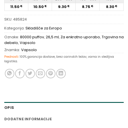
11.50
10.50
9.30
8.75
8.30
€
€
€
€
€
SKU:
485824
Kategorija:
Skladišče za Evropo
Oznake:
80000 puffov
,
26,5 ml
,
Za enkratno uporabo
,
Trgovina na
debelo
,
Vapsolo
Znamka:
Vapsolo
Prednosti:
100% garancija dostave, brez carinskih težav, varna in sledljiva
logistika.
OPIS
DODATNE INFORMACIJE