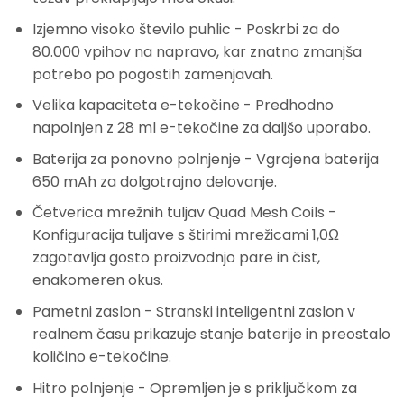
Izjemno visoko število puhlic
- Poskrbi za do
80.000 vpihov na napravo, kar znatno zmanjša
potrebo po pogostih zamenjavah.
Velika kapaciteta e-tekočine
- Predhodno
napolnjen z 28 ml e-tekočine za daljšo uporabo.
Baterija za ponovno polnjenje
- Vgrajena baterija
650 mAh za dolgotrajno delovanje.
Četverica mrežnih tuljav Quad Mesh Coils
-
Konfiguracija tuljave s štirimi mrežicami 1,0Ω
zagotavlja gosto proizvodnjo pare in čist,
enakomeren okus.
Pametni zaslon
- Stranski inteligentni zaslon v
realnem času prikazuje stanje baterije in preostalo
količino e-tekočine.
Hitro polnjenje
- Opremljen je s priključkom za