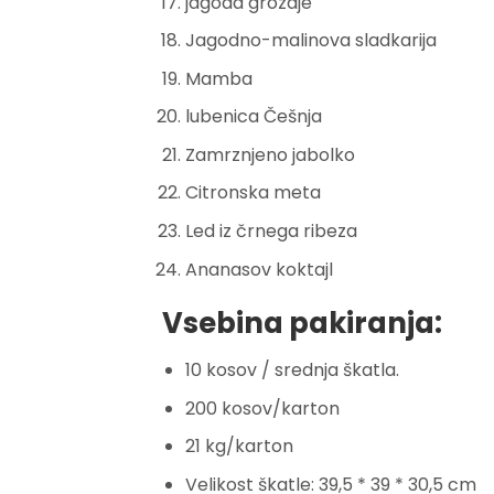
jagoda grozdje
Jagodno-malinova sladkarija
Mamba
lubenica Češnja
Zamrznjeno jabolko
Citronska meta
Led iz črnega ribeza
Ananasov koktajl
Vsebina pakiranja:
10 kosov / srednja škatla.
200 kosov/karton
21 kg/karton
Velikost škatle: 39,5 * 39 * 30,5 cm