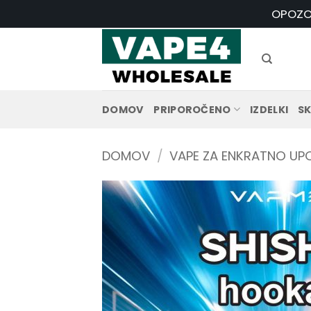
Skoči
OPOZOR
na
vsebino
DOMOV
PRIPOROČENO
IZDELKI
SK
DOMOV
/
VAPE ZA ENKRATNO U