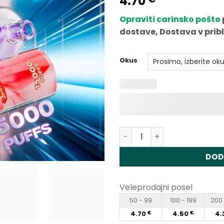
4.70
od 5 na
podlagi
Opraviti carinsko pošto
ocene
strank
dostave, Dostava v prib
Okus
Količina Vapme Shisha Hoo
DOD
Veleprodajni posel
50 - 99
100 - 199
200 
4.70
4.50
4.
€
€