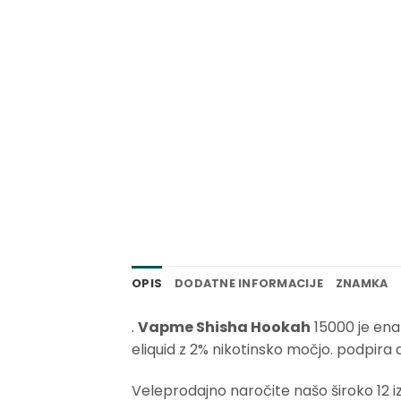
OPIS
DODATNE INFORMACIJE
ZNAMKA
.
Vapme Shisha Hookah
15000 je ena
eliquid z 2% nikotinsko močjo. podpira
Veleprodajno naročite našo široko 12 