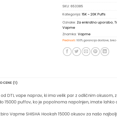
SKU:
653385
Kategorija:
15K ~ 20K Puffs
Oznake:
Za enkratno uporabo
,
T
Vapme
Znamka:
Vapme
Prednosti:
100% garancija dostave, brez c
OCENE (1)
 od DTL vape naprav, ki ima velik par z odličnim okusom, 
 do 15000 puffov, ko je popolnoma napolnjen, imate lahko o
izbiro Vapme SHISHA Hookah 15000 okusov za našo najbolj