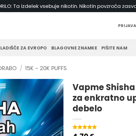
ILO: Ta izdelek vsebuje nikotin. Nikotin povzroča zasvo
PRIJAVA
LADIŠČE ZA EVROPO
BLAGOVNE ZNAMKE
PIŠITE NAM
PORABO
/
15K ~ 20K PUFFS
Vapme Shisha 
za enkratno u
debelo
Ocenjeno
1
€
5