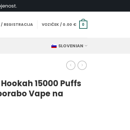
jenost.
 / REGISTRACIJA
VOZIČEK /
0.00
€
0
SLOVENIAN
Hookah 15000 Puffs
porabo Vape na