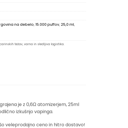
rgovina na debelo
,
15.000 puffov
,
25,0 ml
,
arinskih težav, varna in sledljiva logistika.
zgrajena je z 0,6Ω atomizerjem, 25ml
dlično izkušnjo vapinga.
šo veleprodajno ceno in hitro dostavo!