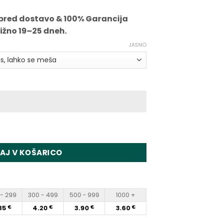
pred dostavo & 100% Garancija
ližno 19–25 dneh.
JASNO
kah 15000 Puffs Disposable Vape Wholesale
AJ V KOŠARICO
- 299
300 - 499
500 - 999
1000 +
35
4.20
3.90
3.60
€
€
€
€