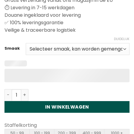
Gratis verzending vanuit ons magazijn in de EU
⏱️ Levering in 7-15 werkdagen
Douane ingeklaard voor levering
✅ 100% leveringsgarantie
Veilige & traceerbare logistiek
DUIDELIJK
Smaak
Vapsolo Sixer 180K Disposable Vape Wholesale hoeveel
IN WINKELWAGEN
Staffelkorting
50 - 99
100 - 199
200 - 399
400 - 999
1000 +