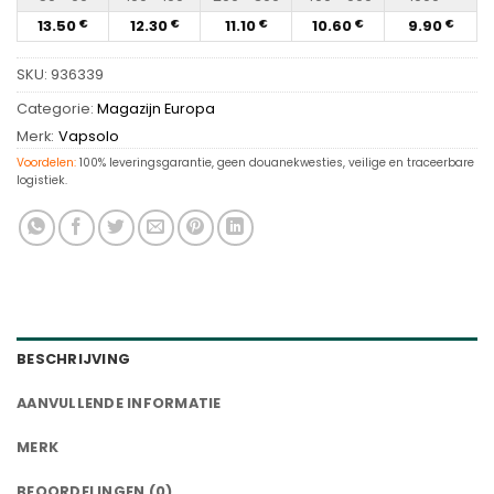
13.50
12.30
11.10
10.60
9.90
€
€
€
€
€
SKU:
936339
Categorie:
Magazijn Europa
Merk:
Vapsolo
Voordelen:
100% leveringsgarantie, geen douanekwesties, veilige en traceerbare
logistiek.
BESCHRIJVING
AANVULLENDE INFORMATIE
MERK
BEOORDELINGEN (0)