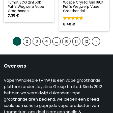
Fumot ECO 2in1 50K
Waspe Crystal 8in1 180K
Puffs Wegwerp Vape
Puffs Wegwerp Vape
Groothandel
Groothandel
7.35
€
Gewaardeerd
6.40
€
5
uit 5
1
2
3
4
...
10
11
12
Over ons
Vape4Wholesale (V4W) is een vape groothandel
platform onder Joystine Group Limited. Sinds 2012
hebben we wereldwijd duizenden vape
groothandelaren bediend. we bieden een breed
scala aan scherp geprijsde vape producten van
topmerken. ons doel is om een snelle &