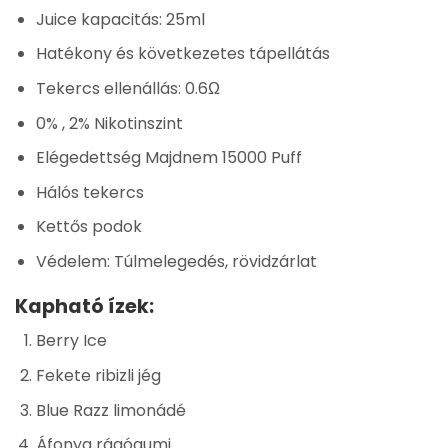
Juice kapacitás: 25ml
Hatékony és következetes tápellátás
Tekercs ellenállás: 0.6Ω
0% , 2% Nikotinszint
Elégedettség Majdnem 15000 Puff
Hálós tekercs
Kettős podok
Védelem: Túlmelegedés, rövidzárlat
Kapható ízek:
Berry Ice
Fekete ribizli jég
Blue Razz limonádé
Áfonya rágógumi