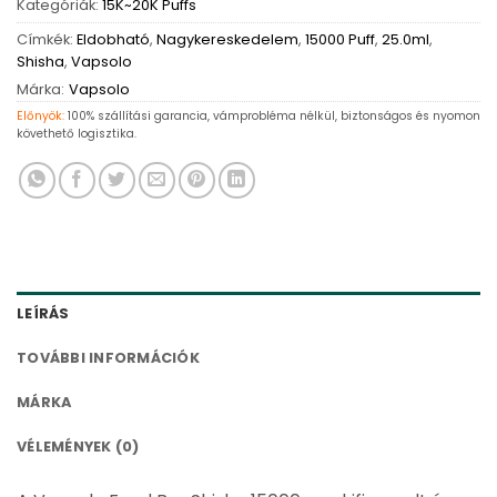
Kategóriák:
15K~20K Puffs
Címkék:
Eldobható
,
Nagykereskedelem
,
15000 Puff
,
25.0ml
,
Shisha
,
Vapsolo
Márka:
Vapsolo
Előnyök:
100% szállítási garancia, vámprobléma nélkül, biztonságos és nyomon
követhető logisztika.
LEÍRÁS
TOVÁBBI INFORMÁCIÓK
MÁRKA
VÉLEMÉNYEK (0)