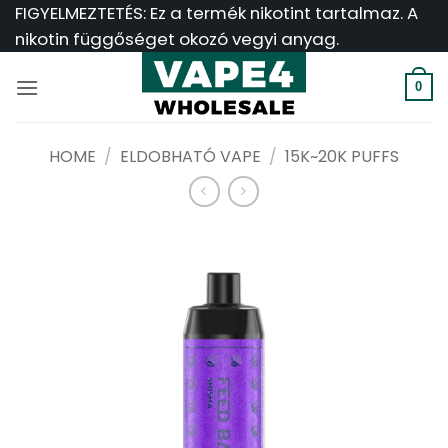
Ugrás
FIGYELMEZTETÉS: Ez a termék nikotint tartalmaz. A
a
nikotin függőséget okozó vegyi anyag.
tartalomra
0
HOME
/
ELDOBHATÓ VAPE
/
15K~20K PUFFS