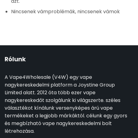
azt.
Nincsenek vámproblémák, nincsenek vámok
Rólunk
A Vape4Wholesale (V4W) egy vape
nagykereskedelmi platform a Joystine Group
Limited alatt. 2012 óta több ezer vape
nagykereskedőt szolgálunk ki világszerte. széles
választékot kínálunk versenyképes árú vape
termékeket a legjobb márkáktól. célunk egy gyors
és megbízható vape nagykereskedelmi bolt
létrehozása.