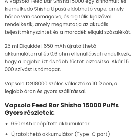
A Vapsolo Feed Bar Shisha 15000 egy kifinomult és
kiemelkedő Shisha típusú eldobható vape, amely
bőrbe van csomagolva, és digitális kijelzővel
rendelkezik, amely megmutatja az aktuális
teljesítményszintet és a maradék eliquid százalékát.
25 ml Eliquiddel, 650 mAh újratölthető
akkumulátorral és 0,6 ohm ellenállással rendelkezik,
hogy a legjobb ízt és több füstöt biztosítsa. Akár 15
000 szívást is támogat.
Vapsolo DG18000 széles választéka 10 ízben, a
legjobb áron és gyors szállítással.
Vapsolo Feed Bar Shisha 15000 Puffs
Gyors részletek:
650mAh beépített akkumulátor
Újratölthető akkumulátor (Type-C port)