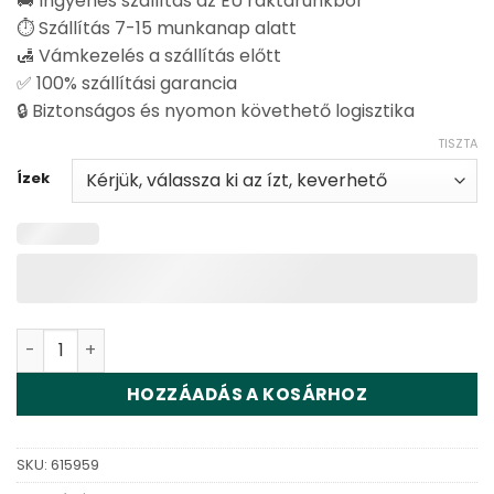
🚚 Ingyenes szállítás az EU raktárunkból
⏱️ Szállítás 7-15 munkanap alatt
🛃 Vámkezelés a szállítás előtt
✅ 100% szállítási garancia
🔒 Biztonságos és nyomon követhető logisztika
TISZTA
Ízek
Vapsolo Feed Bar Shisha 15000 Disposable Vape Wholes
HOZZÁADÁS A KOSÁRHOZ
SKU:
615959