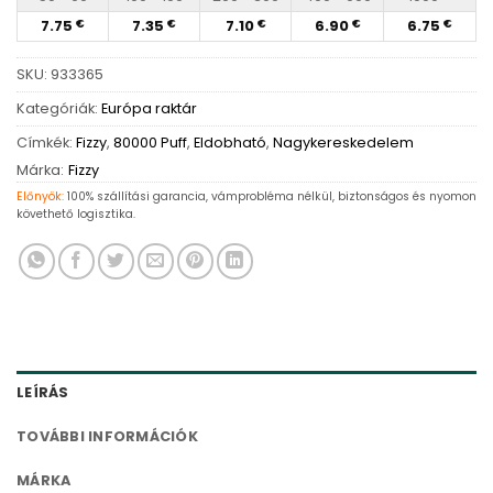
7.75
7.35
7.10
6.90
6.75
€
€
€
€
€
SKU:
933365
Kategóriák:
Európa raktár
Címkék:
Fizzy
,
80000 Puff
,
Eldobható
,
Nagykereskedelem
Márka:
Fizzy
Előnyök:
100% szállítási garancia, vámprobléma nélkül, biztonságos és nyomon
követhető logisztika.
LEÍRÁS
TOVÁBBI INFORMÁCIÓK
MÁRKA