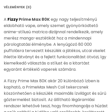
VÉLEMÉNYEK (0)
A
Fizzy
Prime Max 80K
egy nagy teljesítményű
eldobható vape, amely szemet gyönyörködtető
anime-stílusú matrica dizájnnal rendelkezik, amely
merész manga-esztétikát hoz a mindennapi
párologtatási élménybe. A lenyűgöző 80 000
puffolásra tervezett készülék a játékos, utcai viselet
ihlette látványt és a fejlett funkcionalitást ötvözi, így
kiemelkedő választás a stílust és a kitartást
egyaránt értékelő vaperek számára.
A Fizzy Prime Max 80K akár 20 különböző ízben is
kapható, a PrimeMax Mesh Coil tekercsnek
köszönhetően a készülék maximális ízvilágot és sűrű
gőztermelést biztosít. Az állítható légáramlási
rendszer lehetővé teszi, hogy finomhangolja a húzást