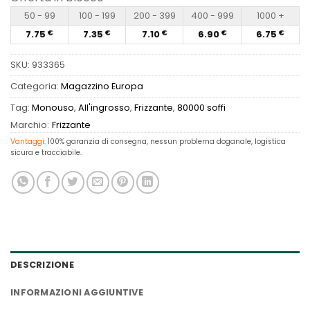
50 - 99
100 - 199
200 - 399
400 - 999
1000 +
7.75
7.35
7.10
6.90
6.75
€
€
€
€
€
SKU:
933365
Categoria:
Magazzino Europa
Tag:
Monouso
,
All'ingrosso
,
Frizzante
,
80000 soffi
Marchio:
Frizzante
Vantaggi:
100% garanzia di consegna, nessun problema doganale, logistica
sicura e tracciabile.
DESCRIZIONE
INFORMAZIONI AGGIUNTIVE