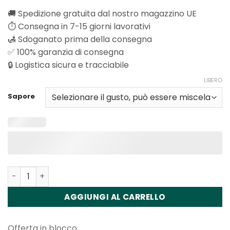
🚚 Spedizione gratuita dal nostro magazzino UE
⏱️ Consegna in 7-15 giorni lavorativi
🛃 Sdoganato prima della consegna
✅ 100% garanzia di consegna
🔒 Logistica sicura e tracciabile
LIBERO
Sapore
Quantità Fizzy Prime Max 80K Puffs Disposable Vape Wh
AGGIUNGI AL CARRELLO
Offerta in blocco