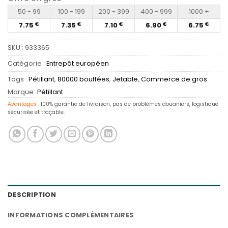
50 - 99
100 - 199
200 - 399
400 - 999
1000 +
7.75
7.35
7.10
6.90
6.75
€
€
€
€
€
SKU :
933365
Catégorie :
Entrepôt européen
Tags :
Pétillant
,
80000 bouffées
,
Jetable
,
Commerce de gros
Marque:
Pétillant
Avantages :
100% garantie de livraison, pas de problèmes douaniers, logistique
sécurisée et traçable.
DESCRIPTION
INFORMATIONS COMPLÉMENTAIRES