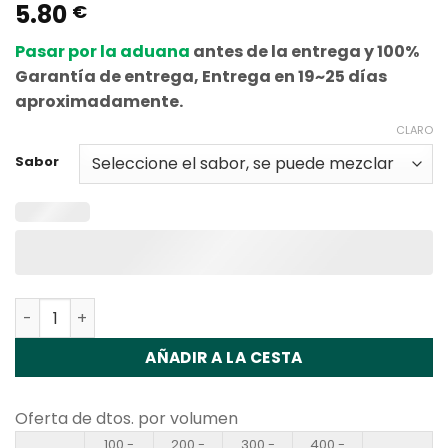
5.80
€
Pasar por la aduana
antes de la entrega y 100%
Garantía de entrega, Entrega en 19~25 días
aproximadamente.
CLARO
Sabor
Cantidad Waspe Aiviou 100K Pro 2in1 Slide Control Disp
AÑADIR A LA CESTA
Oferta de dtos. por volumen
100 -
200 -
300 -
400 -