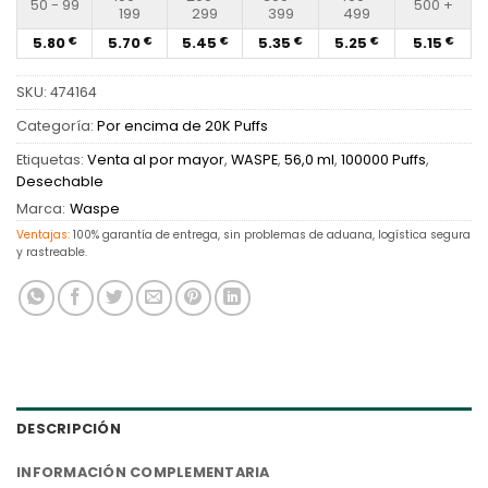
50 - 99
500 +
199
299
399
499
5.80
5.70
5.45
5.35
5.25
5.15
€
€
€
€
€
€
SKU:
474164
Categoría:
Por encima de 20K Puffs
Etiquetas:
Venta al por mayor
,
WASPE
,
56,0 ml
,
100000 Puffs
,
Desechable
Marca:
Waspe
Ventajas:
100% garantía de entrega, sin problemas de aduana, logística segura
y rastreable.
DESCRIPCIÓN
INFORMACIÓN COMPLEMENTARIA