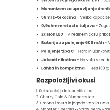
Sistem dvojnega okusa 2 v 1
- Uži
Mehanizem za upravljanje drsni
56ml E-tekočina
- Velika kapacite
0,9ohm mrežasta tuljava
- Zagot
Zaslon LED
- V realnem času prikazu
Baterija za polnjenje 600 mAh
- V
Polnjenje tipa C
- Hitro in učinkovi
Jakosti nikotina
- Na voljo v model
Lahka in kompaktna
- Teža 130 g;
Razpoložljivi okusi
1. Seksi poletje in lubenični led
2. Cherry Cola & Blueberry Ice
3. Limona limeta in jagoda Vanilla Cola
4. Monster Cherries & Strawberry Ra