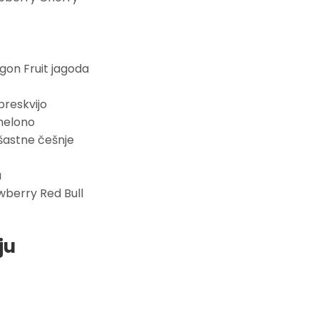
agon Fruit jagoda
breskvijo
 melono
šastne češnje
a
wberry Red Bull
ju