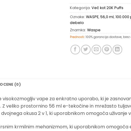
Kategorija:
Več kot 20K Puffs
Oznake:
WASPE
,
56,0 ml
,
100.000 
debelo
Znamka:
Waspe
Prednosti:
100% garancija dostave, brez c
OCENE (0)
je visokozmogljiv vape za enkratno uporabo, ki je zasnova
 Z veliko prostornino 56 ml e-tekočine in mrežasto tulja
dvojnega okusa 2 v 1, ki uporabnikom omogoča uživanje v d
 drsnim krmilnim mehanizmom, ki uporabnikom omogoča en