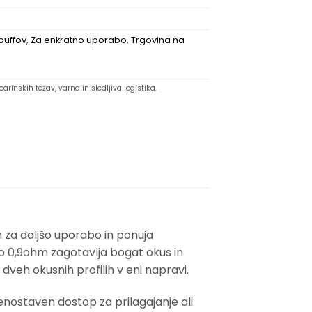
puffov
,
Za enkratno uporabo
,
Trgovina na
arinskih težav, varna in sledljiva logistika.
n za daljšo uporabo in ponuja
vo 0,9ohm zagotavlja bogat okus in
veh okusnih profilih v eni napravi.
ostaven dostop za prilagajanje ali