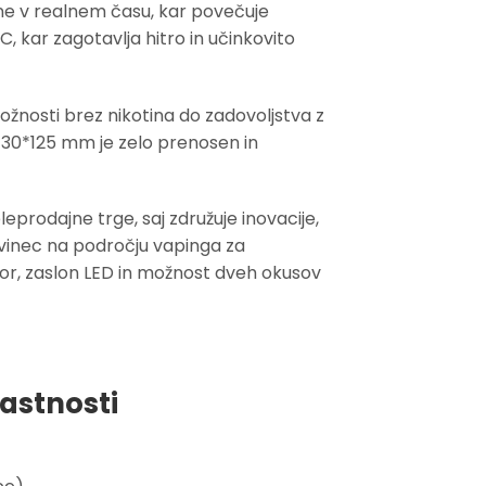
ine v realnem času, kar povečuje
 kar zagotavlja hitro in učinkovito
možnosti brez nikotina do zadovoljstva z
5*30*125 mm je zelo prenosen in
prodajne trge, saj združuje inovacije,
novinec na področju vapinga za
zor, zaslon LED in možnost dveh okusov
lastnosti