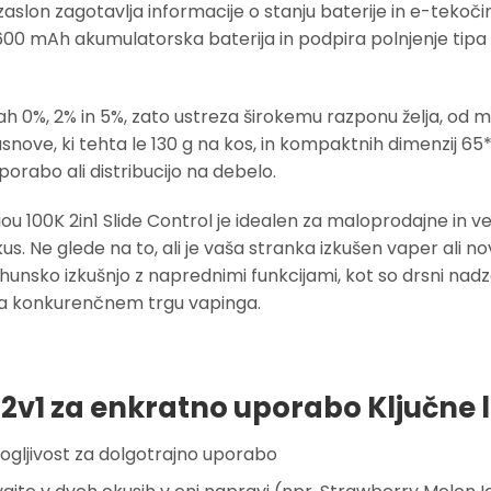
zaslon zagotavlja informacije o stanju baterije in e-tekoč
 mAh akumulatorska baterija in podpira polnjenje tipa C,
jah 0%, 2% in 5%, zato ustreza širokemu razponu želja, od 
asnove, ki tehta le 130 g na kos, in kompaktnih dimenzij 6
rabo ali distribucijo na debelo.
100K 2in1 Slide Control je idealen za maloprodajne in vele
us. Ne glede na to, ali je vaša stranka izkušen vaper ali 
unsko izkušnjo z naprednimi funkcijami, kot so drsni nad
 na konkurenčnem trgu vapinga.
2v1 za enkratno uporabo Ključne 
ogljivost za dolgotrajno uporabo