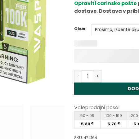
Opraviti carinsko pošto
dostave, Dostava v prib
Okus
Količina Waspe Aiviou 100K
DOD
Veleprodajni posel
50 - 99
100 - 199
200 
5.80
5.70
5.
€
€
SKU:
474164