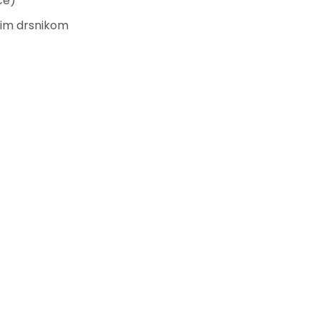
ce)
tim drsnikom