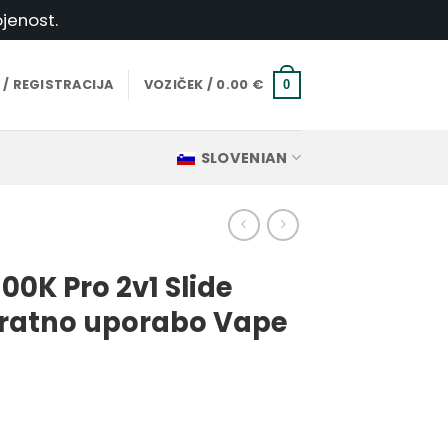
jenost.
 / REGISTRACIJA
VOZIČEK /
0.00
€
0
SLOVENIAN
00K Pro 2v1 Slide
kratno uporabo Vape