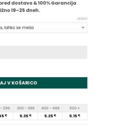
pred dostavo & 100% Garancija
ližno 19–25 dneh.
JASNO
 Pro 2in1 Slide Control Disposable Vape Wholesale
AJ V KOŠARICO
- 299
300 - 399
400 - 499
500 +
45
5.35
5.25
5.15
€
€
€
€