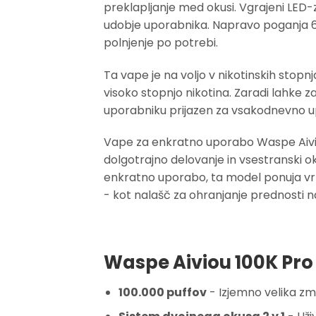
preklapljanje med okusi. Vgrajeni LED-
udobje uporabnika. Napravo poganja 600
polnjenje po potrebi.
Ta vape je na voljo v nikotinskih stopn
visoko stopnjo nikotina. Zaradi lahke z
uporabniku prijazen za vsakodnevno upo
Vape za enkratno uporabo Waspe Aiviou 
dolgotrajno delovanje in vsestranski ok
enkratno uporabo, ta model ponuja vrh
- kot nalašč za ohranjanje prednosti
Waspe Aiviou 100K Pro 
100.000 puffov
- Izjemno velika zm