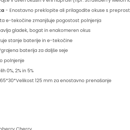
vajte v dveh okusih v eni napravi (npr. Strawberry Melon I
ka
- Enostavno preklopite ali prilagodite okuse s prepros
ta e-tekočine zmanjšuje pogostost polnjenja
avlja gladek, bogat in enakomeren okus
je stanje baterije in e-tekočine
grajena baterija za daljše seje
to polnjenje
ih 0%, 2% in 5%
 65
*
30
*
Velikost 125 mm za enostavno prenašanje
spberry Cherry