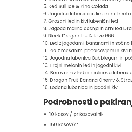
5. Red Bull Ice & Pina Colada
6. Jagodna lubenica in limonina limeta
7. Grozdni led in kivi lubenični led
8. Jagoda malina češnja in črni led Dr
9. Black Dragon Ice & Love 666
10. Led z jagodami, bananami in sočno 
11. Led z mešanim jagodičevjem in kivi
12. Jagodna lubenica Bubblegum in po
13. Trojni melonin led in jagodni kivi
14. Borovničev led in malinova lubenic
15. Dragon Fruit Banana Cherry & Stra
16. Ledena lubenica in jagodni kivi
Podrobnosti o pakiran
10 kosov / prikazovalnik
160 kosov/št.