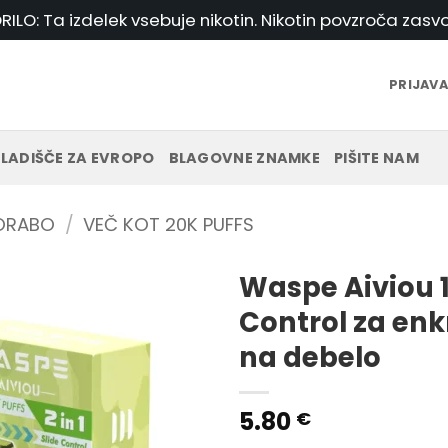
ILO: Ta izdelek vsebuje nikotin. Nikotin povzroča zasvo
PRIJAVA
LADIŠČE ZA EVROPO
BLAGOVNE ZNAMKE
PIŠITE NAM
PORABO
/
VEČ KOT 20K PUFFS
Waspe Aiviou 1
Control za en
na debelo
5.80
€