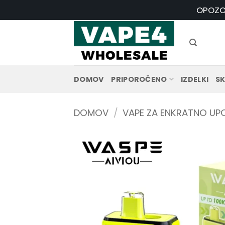
Skoči
OPOZOR
na
vsebino
DOMOV
PRIPOROČENO
IZDELKI
SK
DOMOV
/
VAPE ZA ENKRATNO U