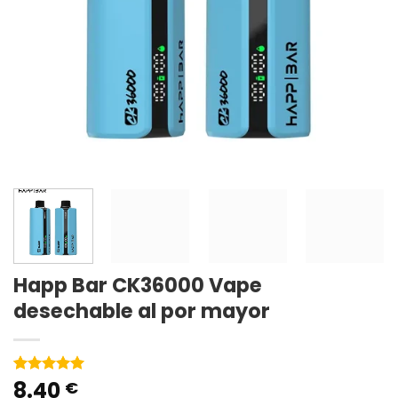
Happ Bar CK36000 Vape
desechable al por mayor
8.40
Valorado
2
€
con
5
de 5