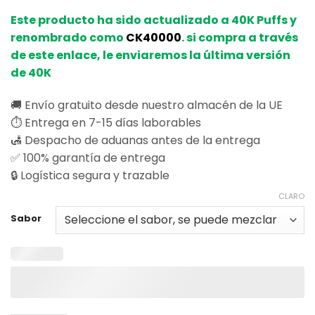
en base a
Este producto ha sido actualizado a 40K Puffs y
valoraciones
de clientes
renombrado como
CK40000
. si compra a través
de este enlace, le enviaremos la última versión
de 40K
🚚 Envío gratuito desde nuestro almacén de la UE
⏱️ Entrega en 7-15 días laborables
🛃 Despacho de aduanas antes de la entrega
✅ 100% garantía de entrega
🔒 Logística segura y trazable
CLARO
Sabor