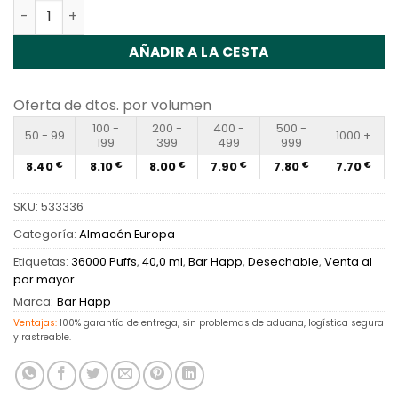
Cantidad Happ Bar CK36000 Disposable Vape Wholesale
AÑADIR A LA CESTA
Oferta de dtos. por volumen
100 -
200 -
400 -
500 -
50 - 99
1000 +
199
399
499
999
8.40
8.10
8.00
7.90
7.80
7.70
€
€
€
€
€
€
SKU:
533336
Categoría:
Almacén Europa
Etiquetas:
36000 Puffs
,
40,0 ml
,
Bar Happ
,
Desechable
,
Venta al
por mayor
Marca:
Bar Happ
Ventajas:
100% garantía de entrega, sin problemas de aduana, logística segura
y rastreable.