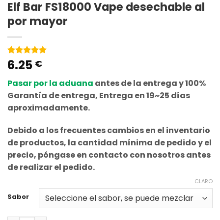
Elf Bar FS18000 Vape desechable al
por mayor
6.25
Valorado
1
€
5
de 5
basado en
Pasar por la aduana
antes de la entrega y 100%
la
valoración
Garantía de entrega, Entrega en 19~25 días
de
clientes
aproximadamente.
Debido a los frecuentes cambios en el inventario
de productos, la cantidad mínima de pedido y el
precio, póngase en contacto con nosotros antes
de realizar el pedido.
CLARO
Sabor