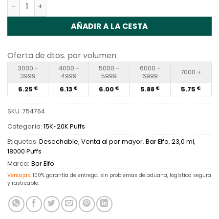
Cantidad Elf Bar FS18000 Disposable Vape Wholesale
AÑADIR A LA CESTA
Oferta de dtos. por volumen
3000 -
4000 -
5000 -
6000 -
7000 +
3999
4999
5999
6999
6.25
6.13
6.00
5.88
5.75
€
€
€
€
€
SKU:
754764
Categoría:
15K~20K Puffs
Etiquetas:
Desechable
,
Venta al por mayor
,
Bar Elfo
,
23,0 ml
,
18000 Puffs
Marca:
Bar Elfo
Ventajas:
100% garantía de entrega, sin problemas de aduana, logística segura
y rastreable.