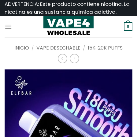
Saltar
ADVERTENCIA: Este producto contiene nicotina. La
al
nicotina es una sustancia química adictiva.
contenido
0
INICIO
/
VAPE DESECHABLE
/
15K~20K PUFFS