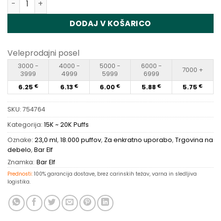
DODAJ V KOŠARICO
Veleprodajni posel
3000 -
4000 -
5000 -
6000 -
7000 +
3999
4999
5999
6999
6.25
6.13
6.00
5.88
5.75
€
€
€
€
€
SKU:
754764
Kategorija:
15K ~ 20K Puffs
Oznake:
23,0 ml
,
18.000 puffov
,
Za enkratno uporabo
,
Trgovina na
debelo
,
Bar Elf
Znamka:
Bar Elf
Prednosti:
100% garancija dostave, brez carinskih težav, varna in sledljiva
logistika.