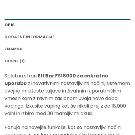
OPIS
DODATNE INFORMACIJE
ZNAMKA
OCENE (1)
Spletna stran
Elf Bar FS18000 za enkratno
uporabo
z inovativnimi nastavljivimi načini, sistemom
dvojne mrežaste tuljave in živahnim uporabniškim
vmesnikom z ravnim zaslonom uvaja novo dobo
vapinga. Izkusite vaping kot še nikoli prej z do 18.000
vdihi in izbiro med 30 mamljivimi okusi.
Ponuja najnovejše funkcije, kot so nastavljivi načini
uparjanja in zaslon z najsodobnejšo tehnologijo. V