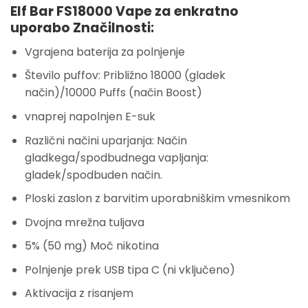
Elf Bar FS18000 Vape za enkratno
uporabo Značilnosti:
Vgrajena baterija za polnjenje
Število puffov: Približno 18000 (gladek
način)/10000 Puffs (način Boost)
vnaprej napolnjen E-suk
Različni načini uparjanja: Način
gladkega/spodbudnega vapljanja:
gladek/spodbuden način.
Ploski zaslon z barvitim uporabniškim vmesnikom
Dvojna mrežna tuljava
5% (50 mg) Moč nikotina
Polnjenje prek USB tipa C (ni vključeno)
Aktivacija z risanjem