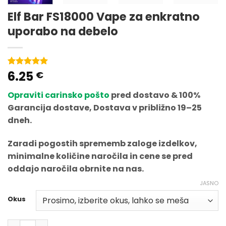
Elf Bar FS18000 Vape za enkratno
uporabo na debelo
6.25
Ocenjeno
1
€
5
od 5 na
podlagi
Opraviti carinsko pošto
pred dostavo & 100%
ocene
strank
Garancija dostave, Dostava v približno 19–25
dneh.
Zaradi pogostih sprememb zaloge izdelkov,
minimalne količine naročila in cene se pred
oddajo naročila obrnite na nas.
JASNO
Okus
Količina Elf Bar FS18000 Disposable Vape Wholesale