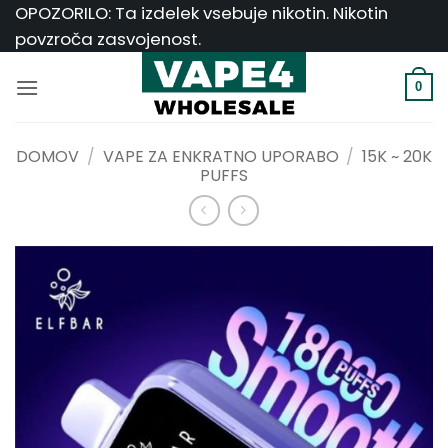
Skoči
OPOZORILO: Ta izdelek vsebuje nikotin. Nikotin
na
povzroča zasvojenost.
vsebino
0
DOMOV
/
VAPE ZA ENKRATNO UPORABO
/
15K ~ 20K
PUFFS