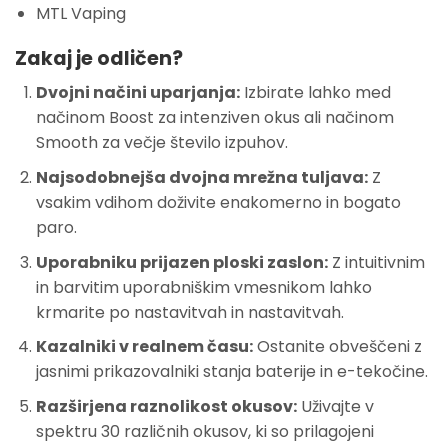
MTL Vaping
Zakaj je odličen?
Dvojni načini uparjanja:
Izbirate lahko med
načinom Boost za intenziven okus ali načinom
Smooth za večje število izpuhov.
Najsodobnejša dvojna mrežna tuljava:
Z
vsakim vdihom doživite enakomerno in bogato
paro.
Uporabniku prijazen ploski zaslon:
Z intuitivnim
in barvitim uporabniškim vmesnikom lahko
krmarite po nastavitvah in nastavitvah.
Kazalniki v realnem času:
Ostanite obveščeni z
jasnimi prikazovalniki stanja baterije in e-tekočine.
Razširjena raznolikost okusov:
Uživajte v
spektru 30 različnih okusov, ki so prilagojeni