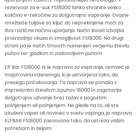
rezervoar za e-suk FS18000 lahko shranite veliko
količino e-tekočine za dolgotrajno vapiranje. Dvojne
mrežaste tuljave so ključ do neprekinjene moči za
dva različna načina uparjanja. Način Boost izboljša
proizvodnjo okusa in zmogljivost FS18000. Na drugi
strani pa je način Smooth namenjen večjemu številu
puhov ter gladkim in zadovoljivim puhom.
Elf Bar FS18000 ni le naprava za vapiranje, temveč je
mojstrovina inženiringa, ki je ustvarjena tako, da
presega pričakovanja. Ta naprava se ponaša z
impresivnim številom izpuhov 18000 in zagotavlja
dolgotrajno uživanje brez težav s pogostim
polnjenjem ali polnjenjem. Ne glede na to, ali ste
izkušeni vaper ali novinec v svetu vapinga, je naprava
ELFBAR FS18000 zasnovana tako, da ustreza vašim
potrebam in željam.