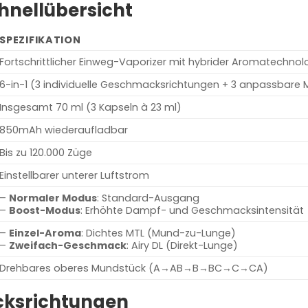
Schnellübersicht
SPEZIFIKATION
Fortschrittlicher Einweg-Vaporizer mit hybrider Aromatechnol
6-in-1 (3 individuelle Geschmacksrichtungen + 3 anpassbare
Insgesamt 70 ml (3 Kapseln à 23 ml)
850mAh wiederaufladbar
Bis zu 120.000 Züge
Einstellbarer unterer Luftstrom
–
Normaler Modus
: Standard-Ausgang
–
Boost-Modus
: Erhöhte Dampf- und Geschmacksintensität
–
Einzel-Aroma
: Dichtes MTL (Mund-zu-Lunge)
–
Zweifach-Geschmack
: Airy DL (Direkt-Lunge)
Drehbares oberes Mundstück (A→AB→B→BC→C→CA)
ksrichtungen