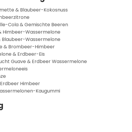
imette & Blaubeer-Kokosnuss
imbeerzitrone
lle-Cola & Gemischte Beeren
l & Himbeer-Wassermelone
 & Blaubeer-Wassermelone
ube & Brombeer-Himbeer
elone & Erdbeer-Eis
frucht Guave & Erdbeer Wassermelone
sermeloneeis
nze
& Erdbeer Himbeer
& Wassermelonen-Kaugummi
g