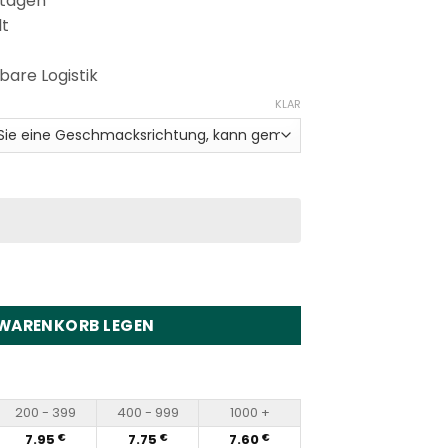
stagen
lt
bare Logistik
KLAR
 Puffs Disposable Vape Wholesale Menge
 WARENKORB LEGEN
200 - 399
400 - 999
1000 +
7.95
7.75
7.60
€
€
€