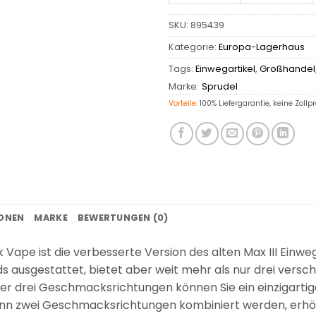
SKU:
895439
Kategorie:
Europa-Lagerhaus
Tags:
Einwegartikel
,
Großhandel
Marke:
Sprudel
Vorteile:
100% Liefergarantie, keine Zollp
IONEN
MARKE
BEWERTUNGEN (0)
k Vape ist die verbesserte Version des alten Max III Einw
-Pods ausgestattet, bietet aber weit mehr als nur drei ve
der drei Geschmacksrichtungen können Sie ein einzigart
n zwei Geschmacksrichtungen kombiniert werden, erhöht