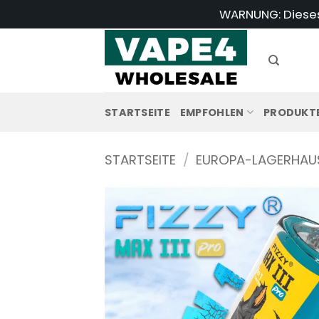
Zum
WARNUNG: Dieses 
Inhalt
springen
STARTSEITE
EMPFOHLEN
PRODUKT
STARTSEITE
/
EUROPA-LAGERHAU