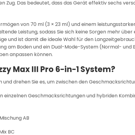
ren Zug. Das bedeutet, dass das Gerät effektiv sechs ve
rmögen von 70 ml (3 × 23 ml) und einem leistungsstark
anhaltende Leistung, sodass Sie sich keine Sorgen mehr üb
üge und ist damit die ideale Wahl für den Langzeitgebrau
elung am Boden und ein Dual-Mode-System (Normal- und B
eben anpassen können.
zzy Max III Pro 6-in-1 System?
n und drehen Sie es, um zwischen den Geschmacksrichtu
en einzelnen Geschmacksrichtungen und hybriden Kombin
Mischung AB
Mix BC