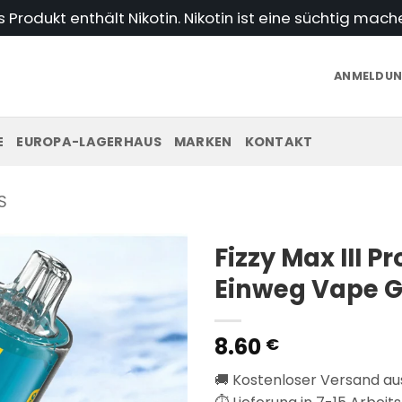
Produkt enthält Nikotin. Nikotin ist eine süchtig mac
ANMELDUNG
E
EUROPA-LAGERHAUS
MARKEN
KONTAKT
S
Fizzy Max III Pr
Einweg Vape 
8.60
€
🚚 Kostenloser Versand a