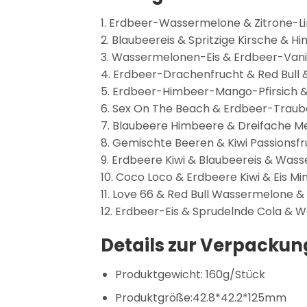
1. Erdbeer-Wassermelone & Zitrone-L
2. Blaubeereis & Spritzige Kirsche & H
3. Wassermelonen-Eis & Erdbeer-Vani
4. Erdbeer-Drachenfrucht & Red Bul
5. Erdbeer-Himbeer-Mango-Pfirsich
6. Sex On The Beach & Erdbeer-Tra
7. Blaubeere Himbeere & Dreifache M
8. Gemischte Beeren & Kiwi Passions
9. Erdbeere Kiwi & Blaubeereis & Was
10. Coco Loco & Erdbeere Kiwi & Eis Mi
11. Love 66 & Red Bull Wassermelone 
12. Erdbeer-Eis & Sprudelnde Cola 
Details zur Verpackun
Produktgewicht: 160g/Stück
Produktgröße:42.8*42.2*125mm