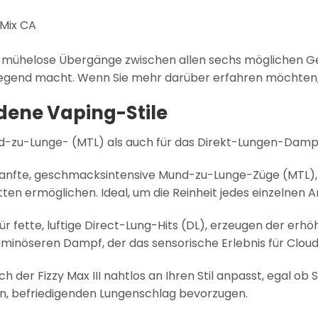
Mix CA
ür mühelose Übergänge zwischen allen sechs möglichen G
regend macht. Wenn Sie mehr darüber erfahren möchten,
edene Vaping-Stile
Mund-zu-Lunge- (MTL) als auch für das Direkt-Lungen-Damp
sanfte, geschmacksintensive Mund-zu-Lunge-Züge (MTL), di
etten ermöglichen. Ideal, um die Reinheit jedes einzelnen
ür fette, luftige Direct-Lung-Hits (DL), erzeugen der erh
minöseren Dampf, der das sensorische Erlebnis für Clou
sich der Fizzy Max III nahtlos an Ihren Stil anpasst, egal ob
n, befriedigenden Lungenschlag bevorzugen.