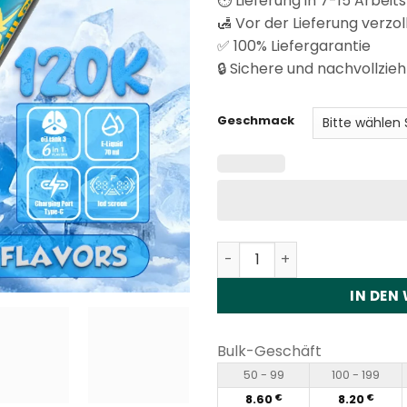
⏱️ Lieferung in 7-15 Arbeit
🛃 Vor der Lieferung verzol
✅ 100% Liefergarantie
🔒 Sichere und nachvollzieh
Geschmack
Fizzy Max III Pro 6in1 120K
IN DEN
Bulk-Geschäft
50 - 99
100 - 199
8.60
8.20
€
€