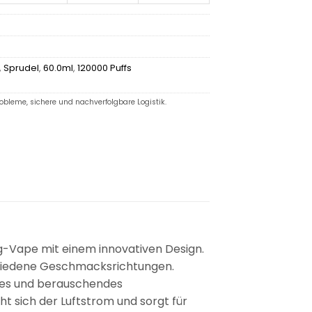
,
Sprudel
,
60.0ml
,
120000 Puffs
robleme, sichere und nachverfolgbare Logistik.
eg-Vape mit einem innovativen Design.
rschiedene Geschmacksrichtungen.
iges und berauschendes
 sich der Luftstrom und sorgt für