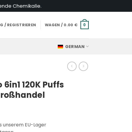
hende Chemikalie.
 / REGISTRIEREN
WAGEN /
0.00
€
0
GERMAN
o 6in1 120K Puffs
Großhandel
us unserem EU-Lager