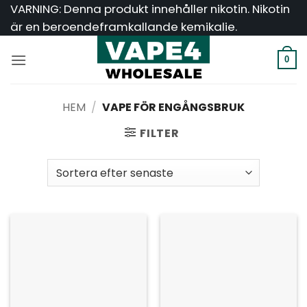
Hoppa
VARNING: Denna produkt innehåller nikotin. Nikotin
till
är en beroendeframkallande kemikalie.
innehåll
0
HEM
/
VAPE FÖR ENGÅNGSBRUK
FILTER