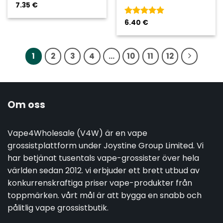
7.35
€
Betygsatt
6.40
€
5
av 5
1
2
3
4
...
10
11
12
Om oss
Vape4Wholesale (V4W) är en vape
grossistplattform under Joystine Group Limited. Vi
har betjänat tusentals vape-grossister över hela
världen sedan 2012. vi erbjuder ett brett utbud av
konkurrenskraftiga priser vape-produkter från
toppmärken. vårt mål är att bygga en snabb och
pålitlig vape grossistbutik.