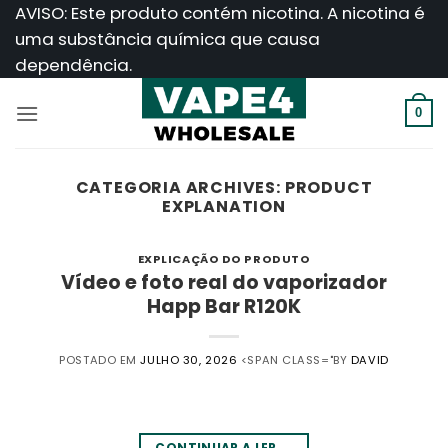
Saltar
AVISO: Este produto contém nicotina. A nicotina é
para
uma substância química que causa
o
dependência.
conteúdo
0
CATEGORIA ARCHIVES:
PRODUCT
EXPLANATION
EXPLICAÇÃO DO PRODUTO
Vídeo e foto real do vaporizador
Happ Bar R120K
POSTADO EM
JULHO 30, 2026
<SPAN CLASS="BY
DAVID
CONTINUAR A LER
→