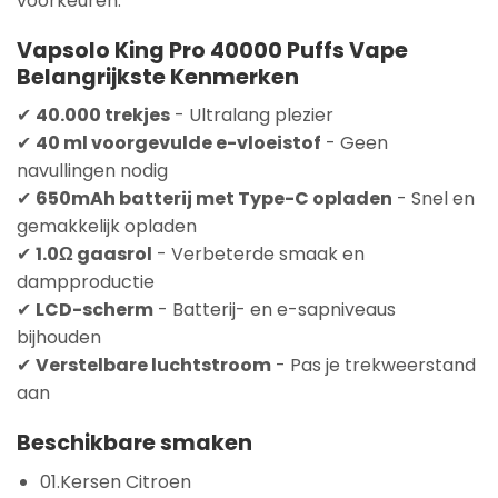
voorkeuren.
Vapsolo King Pro 40000 Puffs Vape
Belangrijkste Kenmerken
✔
40.000 trekjes
- Ultralang plezier
✔
40 ml voorgevulde e-vloeistof
- Geen
navullingen nodig
✔
650mAh batterij met Type-C opladen
- Snel en
gemakkelijk opladen
✔
1.0Ω gaasrol
- Verbeterde smaak en
dampproductie
✔
LCD-scherm
- Batterij- en e-sapniveaus
bijhouden
✔
Verstelbare luchtstroom
- Pas je trekweerstand
aan
Beschikbare smaken
01.Kersen Citroen