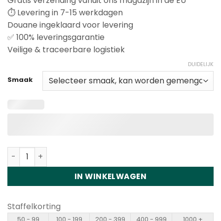
Gratis verzending vanuit ons magazijn in de EU
⏱️ Levering in 7-15 werkdagen
Douane ingeklaard voor levering
✅ 100% leveringsgarantie
Veilige & traceerbare logistiek
DUIDELIJK
Smaak
Vapsolo King Pro 40000 Puffs Disposable Vape Wholesa
IN WINKELWAGEN
Staffelkorting
50 - 99
100 - 199
200 - 399
400 - 999
1000 +