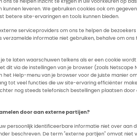
ns te helpen inzicht te krijgen in uw voorkeuren op basis
en kunnen leveren. We gebruiken cookies ook om gegeven
mst betere site-ervaringen en tools kunnen bieden.
xterne serviceproviders om ons te helpen de bezoekers v
erzamelde informatie niet gebruiken, behalve om ons te 
je te laten waarschuwen telkens als er een cookie wordt 
et dit via de instellingen van je browser (zoals Netscape N
 in het Help-menu van je browser voor de juiste manier om
ang tot veel functies die uw site-ervaring efficiënter m
 echter nog steeds telefonisch bestellingen plaatsen do
zamelen door aan externe partijen?
 persoonlijk identificeerbare informatie niet over aan de
onder beschreven. De term "externe partijen" omvat niet