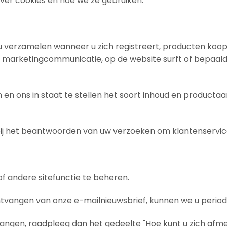
over cookies en hoe we ze gebruiken.
u verzamelen wanneer u zich registreert, producten koop
 marketingcommunicatie, op de website surft of bepaalde 
 en ons in staat te stellen het soort inhoud en producta
 bij het beantwoorden van uw verzoeken om klantenservic
f andere sitefunctie te beheren.
tvangen van onze e-mailnieuwsbrief, kunnen we u periodie
angen, raadpleeg dan het gedeelte "Hoe kunt u zich afmel