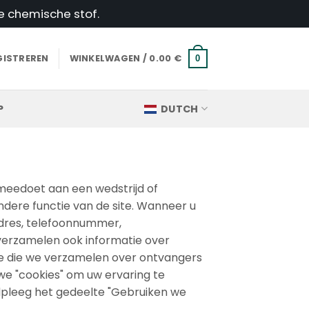
e chemische stof.
GISTREREN
WINKELWAGEN /
0.00
€
0
P
DUTCH
 meedoet aan een wedstrijd of
dere functie van de site. Wanneer u
adres, telefoonnummer,
verzamelen ook informatie over
e die we verzamelen over ontvangers
we "cookies" om uw ervaring te
dpleeg het gedeelte "Gebruiken we