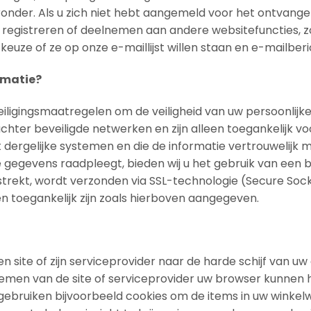
ieronder. Als u zich niet hebt aangemeld voor het ontvan
ich registreren of deelnemen aan andere websitefuncties
e keuze of ze op onze e-maillijst willen staan en e-mailbe
rmatie?
ligingsmaatregelen om de veiligheid van uw persoonlij
chter beveiligde netwerken en zijn alleen toegankelijk v
dergelijke systemen en die de informatie vertrouwelijk
e gegevens raadpleegt, bieden wij u het gebruik van een be
rstrekt, wordt verzonden via SSL-technologie (Secure So
n toegankelijk zijn zoals hierboven aangegeven.
een site of zijn serviceprovider naar de harde schijf van
stemen van de site of serviceprovider uw browser kunnen
gebruiken bijvoorbeeld cookies om de items in uw winkel