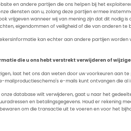
site en andere partijen die ons helpen bij het exploiter
 onze diensten aan u, zolang deze partijen ermee instemm
k vrijgeven wanneer wij van mening zijn dat dit nodig is 
echten, eigendommen of veiligheid of die van anderen te
zoekersinformatie kan echter aan andere partijen worden
rmatie die u ons hebt verstrekt verwijderen of wijzig
igen, laat het ons dan weten door uw voorkeuren aan te p
mailproductieschema's e-mails kunt ontvangen die al in 
 onze database wilt verwijderen, gaat u naar het gedeelte
tuuradressen en betalingsgegevens. Houd er rekening me
bewaren om die transactie uit te voeren en voor het bij