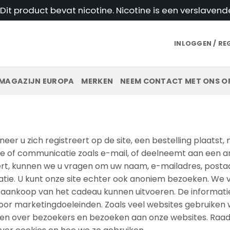
t product bevat nicotine. Nicotine is een verslavend
INLOGGEN / RE
MAGAZIJN EUROPA
MERKEN
NEEM CONTACT MET ONS O
er u zich registreert op de site, een bestelling plaatst,
 of communicatie zoals e-mail, of deelneemt aan een an
reert, kunnen we u vragen om uw naam, e-mailadres, post
tie. U kunt onze site echter ook anoniem bezoeken. We 
 aankoop van het cadeau kunnen uitvoeren. De informati
oor marketingdoeleinden. Zoals veel websites gebruiken 
len over bezoekers en bezoeken aan onze websites. Raa