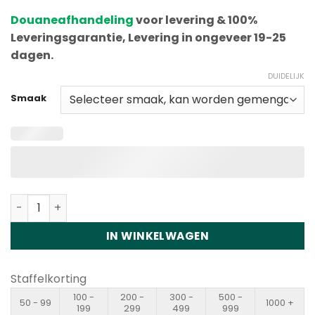
gebaseerd
Douaneafhandeling
voor levering & 100%
op
klantenbeoordeling
Leveringsgarantie, Levering in ongeveer 19-25
dagen.
DUIDELIJK
Smaak
Vapme Shisha Hookah 15000 Puffs Disposable Vape Who
IN WINKELWAGEN
Staffelkorting
100 -
200 -
300 -
500 -
50 - 99
1000 +
199
299
499
999