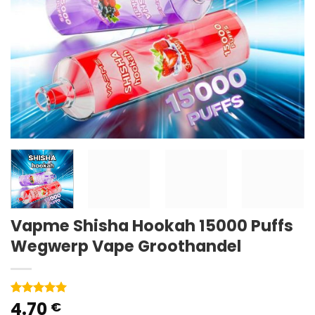
Vapme Shisha Hookah 15000 Puffs
Wegwerp Vape Groothandel
4.70
Gewaardeerd
1
€
5
van 5