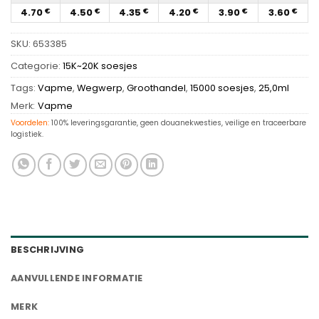
4.70
4.50
4.35
4.20
3.90
3.60
€
€
€
€
€
€
SKU:
653385
Categorie:
15K~20K soesjes
Tags:
Vapme
,
Wegwerp
,
Groothandel
,
15000 soesjes
,
25,0ml
Merk:
Vapme
Voordelen:
100% leveringsgarantie, geen douanekwesties, veilige en traceerbare
logistiek.
BESCHRIJVING
AANVULLENDE INFORMATIE
MERK