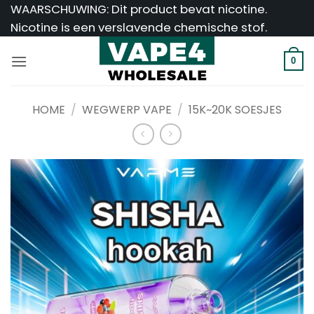
Ga
WAARSCHUWING: Dit product bevat nicotine.
naar
Nicotine is een verslavende chemische stof.
inhoud
0
HOME
/
WEGWERP VAPE
/
15K~20K SOESJES