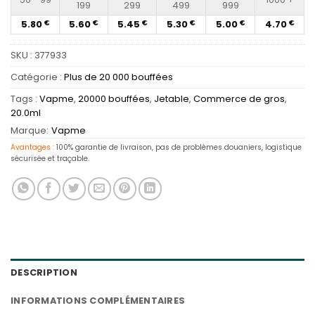
199
299
499
999
5.80
5.60
5.45
5.30
5.00
4.70
€
€
€
€
€
€
SKU :
377933
Catégorie :
Plus de 20 000 bouffées
Tags :
Vapme
,
20000 bouffées
,
Jetable
,
Commerce de gros
,
20.0ml
Marque:
Vapme
Avantages :
100% garantie de livraison, pas de problèmes douaniers, logistique
sécurisée et traçable.
DESCRIPTION
INFORMATIONS COMPLÉMENTAIRES