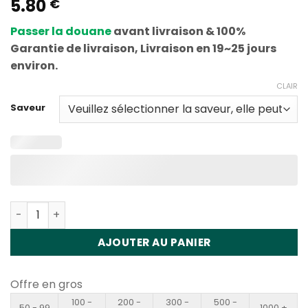
5.80
€
Passer la douane
avant livraison & 100%
Garantie de livraison, Livraison en 19~25 jours
environ.
CLAIR
Saveur
Quantité Vapme Crystal 20000 Disposable Vape Wholes
AJOUTER AU PANIER
Offre en gros
100 -
200 -
300 -
500 -
50 - 99
1000 +