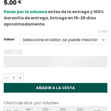
5.00
Valorado
3
€
con
5
de 5
en base a
Pasar por la aduana
antes de la entrega y 100%
valoraciones
de clientes
Garantía de entrega, Entrega en 19~25 días
aproximadamente.
CLARO
Sabor
Cantidad Lavie Cube 20000 Puffs Disposable Vape Whol
AÑADIR A LA CESTA
Oferta de dtos. por volumen
100 -
200 -
300 -
500 -