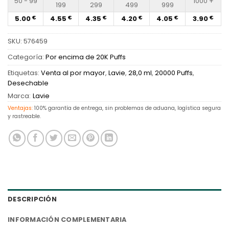
50 - 99
1000 +
199
299
499
999
5.00
4.55
4.35
4.20
4.05
3.90
€
€
€
€
€
€
SKU:
576459
Categoría:
Por encima de 20K Puffs
Etiquetas:
Venta al por mayor
,
Lavie
,
28,0 ml
,
20000 Puffs
,
Desechable
Marca:
Lavie
Ventajas:
100% garantía de entrega, sin problemas de aduana, logística segura
y rastreable.
DESCRIPCIÓN
INFORMACIÓN COMPLEMENTARIA