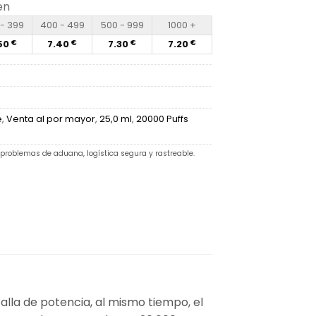
en
- 399
400 - 499
500 - 999
1000 +
50
7.40
7.30
7.20
€
€
€
€
e
,
Venta al por mayor
,
25,0 ml
,
20000 Puffs
 problemas de aduana, logística segura y rastreable.
alla de potencia, al mismo tiempo, el