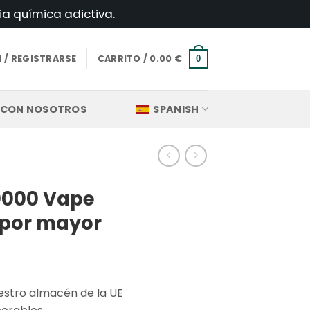
ia química adictiva.
N / REGISTRARSE
CARRITO /
0.00
€
0
 CON NOSOTROS
SPANISH
0000 Vape
 por mayor
uestro almacén de la UE