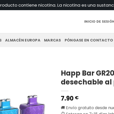
roducto contiene nicotina. La nicotina es una sustanc
INICIO DE SESIÓ
S
ALMACÉN EUROPA
MARCAS
PÓNGASE EN CONTACTO
Happ Bar GR2
desechable al
7.90
€
🚚 Envío gratuito desde n