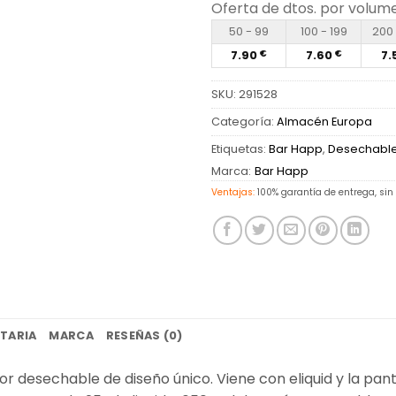
Oferta de dtos. por volum
50 - 99
100 - 199
200 
7.90
7.60
7.
€
€
SKU:
291528
Categoría:
Almacén Europa
Etiquetas:
Bar Happ
,
Desechabl
Marca:
Bar Happ
Ventajas:
100% garantía de entrega, sin
TARIA
MARCA
RESEÑAS (0)
 desechable de diseño único. Viene con eliquid y la pant