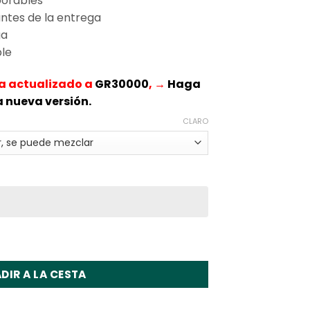
borables
ntes de la entrega
ga
ble
ha actualizado a
GR30000
, →
Haga
la nueva versión.
CLARO
0 Disposable Vape Wholesale
DIR A LA CESTA