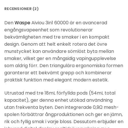
RECENSIONER (2)
Den
Waspe
Aiviou 3in1 60000 är en avancerad
engångsvapeenhet som revolutionerar
bekvämligheten med tre smaker i en kompakt
design. Genom att helt enkelt rotera det övre
munstycket kan användare sömlöst byta mellan
smaker, vilket ger en mångsidig vapingupplevelse
som aldrig förr. Den triangulära ergonomiska formen
garanterar ett bekvämt grepp och kombinerar
praktisk funktion med elegant modern estetik.
Utrustad med tre 18mL förfyllda pods (54mL total
kapacitet), ger denna enhet utökad användning
utan frekventa byten. Den integrerade 0,9Ω mesh-
spolen förbättrar ångproduktionen och ger en jämn,
rik och fyllig smak i varje bloss. Dessutom erbjuder en