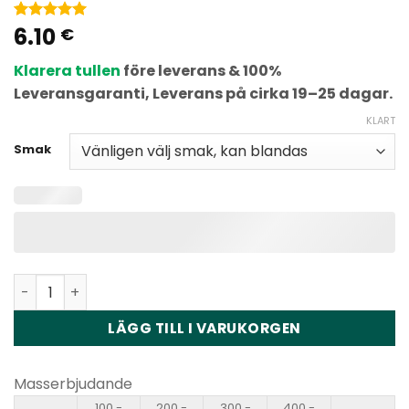
6.10
Betygsatt
2
€
5
av 5
baserat på
Klarera tullen
före leverans & 100%
kundbetyg
Leveransgaranti, Leverans på cirka 19–25 dagar.
KLART
Smak
Waspe Aiviou 3in1 60000 Puffs Disposable Vape kvantite
LÄGG TILL I VARUKORGEN
Masserbjudande
100 -
200 -
300 -
400 -