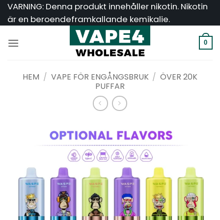
Hoppa
VARNING: Denna produkt innehåller nikotin. Nikotin
till
är en beroendeframkallande kemikalie.
innehåll
0
HEM
/
VAPE FÖR ENGÅNGSBRUK
/
ÖVER 20K
PUFFAR