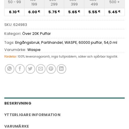
50 - 99
500 +
199
299
399
499
6.10
6.00
5.75
5.65
5.55
5.45
€
€
€
€
€
€
SKU:
624983
Kategori:
Över 20K Puffar
Tags:
Engångsbruk
,
Partihandel
,
WASPE
,
60000 puffar
,
54,0 ml
Varumärke:
Waspe
Fördelar:
100% leveransgaranti, inga tullproblem, säker och spårbar logistik.
BESKRIVNING
YTTERLIGARE INFORMATION
VARUMÄRKE