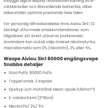
inbyggd digital display realtidsövervakning av e-
vätskenivåer och återstående batteritid, vilket
säkerställer optimal prestanda hela tiden.
För personlig tillfredsställelse finns Aiviou 3in1 i 12
skickligt utformade smakkombinationer som
tillgodoser ett brett utbud av preferenser.
Användare kan också välja önskad nikotinstyrka,
med alternativ som 0% (nikotinfri), 2% eller 5%.
Waspe Aiviou 3in1 60000 engångsvape
Snabba detaljer
Stöd Puffs: 60000 Puffs
Trippel smak, 3 kapslar
Spoltyp och motstånd: Mesh-spole 0,9ohm*3
E-vätska:54ml (3*18ml)
Nikotin:0%/ 2%/ 5%