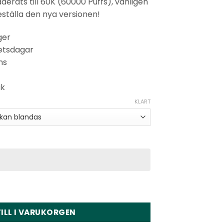
rats till 60K (60000 Puffs), vänligen
eställa den nya versionen!
ger
betsdagar
ns
ik
KLART
Puffs Disposable Vape Wholesale kvantitet
ILL I VARUKORGEN