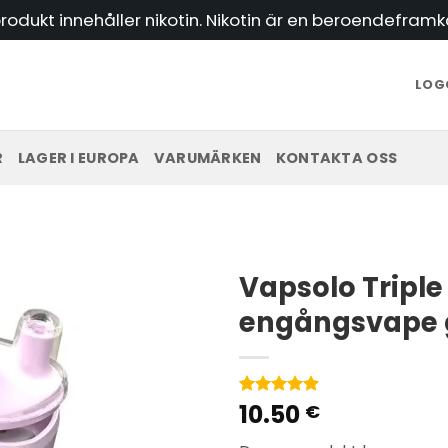
odukt innehåller nikotin. Nikotin är en beroendeframk
LOGG
R
LAGER I EUROPA
VARUMÄRKEN
KONTAKTA OSS
Vapsolo Triple
engångsvape g
10.50
Betygsatt
2
€
5
av 5
baserat på