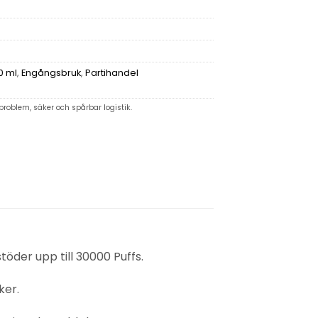
0 ml
,
Engångsbruk
,
Partihandel
problem, säker och spårbar logistik.
der upp till 30000 Puffs.
ker.