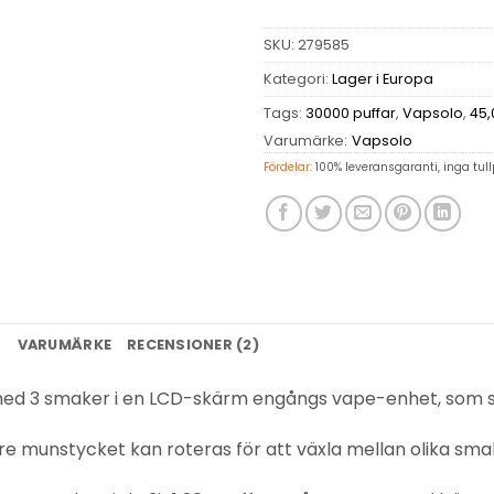
SKU:
279585
Kategori:
Lager i Europa
Tags:
30000 puffar
,
Vapsolo
,
45,
Varumärke:
Vapsolo
Fördelar:
100% leveransgaranti, inga tull
N
VARUMÄRKE
RECENSIONER (2)
med 3 smaker i en LCD-skärm engångs vape-enhet, som stö
re munstycket kan roteras för att växla mellan olika sma