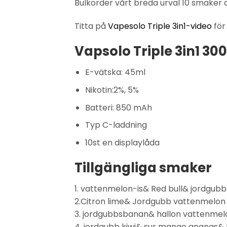
Bulkorder vårt breda urval 10 smaker 
Titta på
Vapesolo Triple 3in1-video
för
Vapsolo Triple 3in1 3
E-vätska: 45ml
Nikotin:2%, 5%
Batteri: 850 mAh
Typ C-laddning
10st en displaylåda
Tillgängliga smaker
1. vattenmelon-is& Red bull& jordgubb
2.Citron lime& Jordgubb vattenmelon 
3. jordgubbsbanan& hallon vattenmelo
4. jordgubb kiwi& sur mango ananas& 