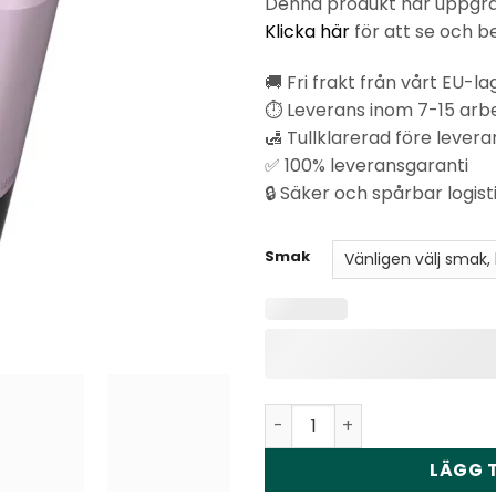
Denna produkt har uppgrade
kundbetyg
Klicka här
för att se och b
🚚 Fri frakt från vårt EU-la
⏱️ Leverans inom 7-15 ar
🛃 Tullklarerad före levera
✅ 100% leveransgaranti
🔒 Säker och spårbar logist
Smak
Vapsolo Triple 3in1 30000 
LÄGG T