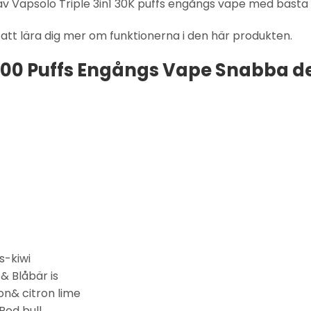
av Vapsolo Triple 3in1 30K puffs engångs vape med bästa 
 att lära dig mer om funktionerna i den här produkten.
0000 Puffs Engångs Vape Snabba de
s-kiwi
& Blåbär is
n& citron lime
Red bull