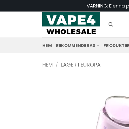
Hoppa
VARNING: Denna pr
till
innehåll
HEM
REKOMMENDERAS
PRODUKTE
HEM
/
LAGER I EUROPA