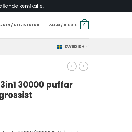
allande kemikalie.
A IN / REGISTRERA
VAGN /
0.00
€
0
SWEDISH
 3in1 30000 puffar
rossist