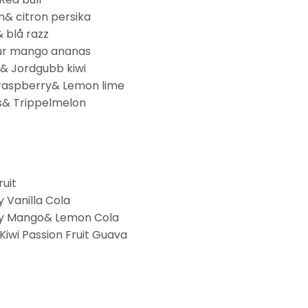
n& citron persika
 blå razz
 sur mango ananas
& Jordgubb kiwi
 raspberry& Lemon lime
s& Trippelmelon
ruit
 Vanilla Cola
rry Mango& Lemon Cola
iwi Passion Fruit Guava