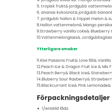
5. tropisk frukt& jordgubb vattenmelo
6. ananas kokosnöt& jordgubb banan&
7. jordgubb hallon & trippel melon &
8.Hallon vattenmelon& Mango persika
9.Strawberry vanilla coke& Blueberry
10.Vattenmelonglass& Jordgubbsglas
Ytterligare smaker
11.Kiwi Passions Fruit& Love 66& Vanilla
12.Peach Ice & Dragon Fruit Ice & Mix F
13.Peach Berry& Black Ice& Starwberry
14.Bluberry Sour Rasberry& Strawbe
15.Blackcurrant Ice& Pink Lemonade& K
Förpackningsdetaljer
1/enskild låda