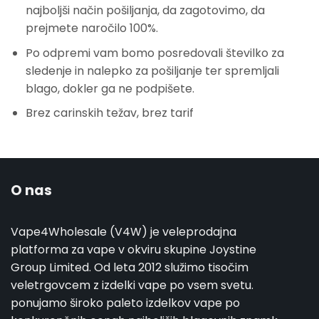
najboljši način pošiljanja, da zagotovimo, da
prejmete naročilo 100%.
Po odpremi vam bomo posredovali številko za
sledenje in nalepko za pošiljanje ter spremljali
blago, dokler ga ne podpišete.
Brez carinskih težav, brez tarif
O nas
Vape4Wholesale (V4W) je veleprodajna
platforma za vape v okviru skupine Joystine
Group Limited. Od leta 2012 služimo tisočim
veletrgovcem z izdelki vape po vsem svetu.
ponujamo široko paleto izdelkov vape po