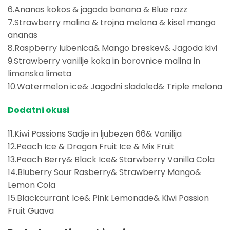
6.Ananas kokos & jagoda banana & Blue razz
7.Strawberry malina & trojna melona & kisel mango
ananas
8.Raspberry lubenica& Mango breskev& Jagoda kivi
9.Strawberry vanilije koka in borovnice malina in
limonska limeta
10.Watermelon ice& Jagodni sladoled& Triple melona
Dodatni okusi
11.Kiwi Passions Sadje in ljubezen 66& Vanilija
12.Peach Ice & Dragon Fruit Ice & Mix Fruit
13.Peach Berry& Black Ice& Starwberry Vanilla Cola
14.Bluberry Sour Rasberry& Strawberry Mango&
Lemon Cola
15.Blackcurrant Ice& Pink Lemonade& Kiwi Passion
Fruit Guava