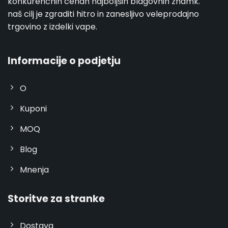
konkurenčnih cenah najboljših blagovnih znamk.
naš cilj je zgraditi hitro in zanesljivo veleprodajno
trgovino z izdelki vape.
Informacije o podjetju
O
Kuponi
MOQ
Blog
Mnenja
Storitve za stranke
Dostava