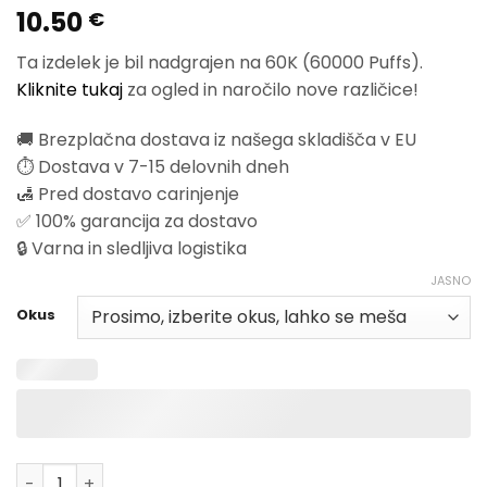
10.50
Ocenjeno
2
€
5
od 5 na
podlagi
Ta izdelek je bil nadgrajen na 60K (60000 Puffs).
ocen strank
Kliknite tukaj
za ogled in naročilo nove različice!
🚚 Brezplačna dostava iz našega skladišča v EU
⏱️ Dostava v 7-15 delovnih dneh
🛃 Pred dostavo carinjenje
✅ 100% garancija za dostavo
🔒 Varna in sledljiva logistika
JASNO
Okus
Količina Vapsolo Triple 3in1 30000 Puffs Disposable Vap