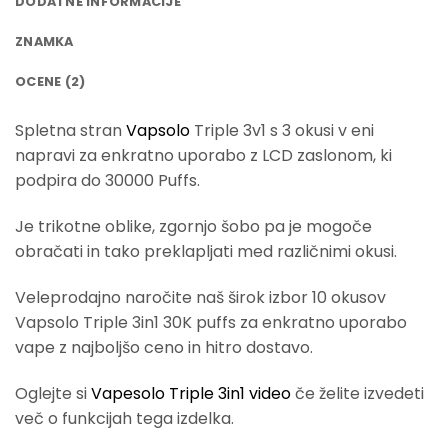
DODATNE INFORMACIJE
ZNAMKA
OCENE (2)
Spletna stran
Vapsolo
Triple 3v1 s 3 okusi v eni
napravi za enkratno uporabo z LCD zaslonom, ki
podpira do 30000 Puffs.
Je trikotne oblike, zgornjo šobo pa je mogoče
obračati in tako preklapljati med različnimi okusi.
Veleprodajno naročite naš širok izbor 10 okusov
Vapsolo Triple 3in1 30K puffs za enkratno uporabo
vape z najboljšo ceno in hitro dostavo.
Oglejte si
Vapesolo Triple 3in1 video
če želite izvedeti
več o funkcijah tega izdelka.