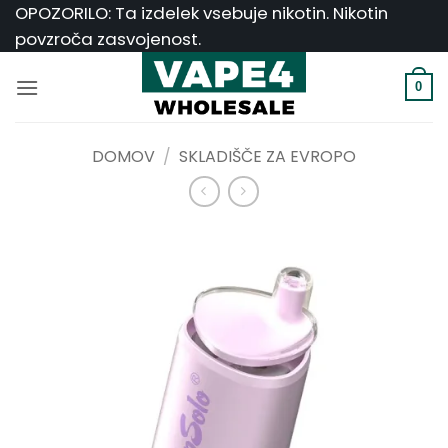
Skoči
OPOZORILO: Ta izdelek vsebuje nikotin. Nikotin
na
povzroča zasvojenost.
vsebino
0
DOMOV
/
SKLADIŠČE ZA EVROPO