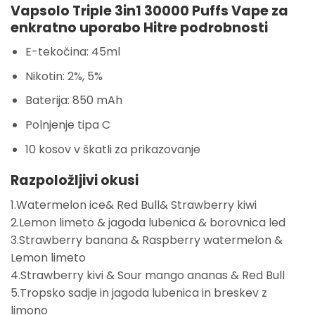
Vapsolo Triple 3in1 30000 Puffs Vape za
enkratno uporabo Hitre podrobnosti
E-tekočina: 45ml
Nikotin: 2%, 5%
Baterija: 850 mAh
Polnjenje tipa C
10 kosov v škatli za prikazovanje
Razpoložljivi okusi
1.Watermelon ice& Red Bull& Strawberry kiwi
2.Lemon limeto & jagoda lubenica & borovnica led
3.Strawberry banana & Raspberry watermelon &
Lemon limeto
4.Strawberry kivi & Sour mango ananas & Red Bull
5.Tropsko sadje in jagoda lubenica in breskev z
limono