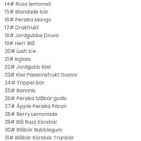
14# Rosa lemonad
15# Blandade bär
16# Persika Mango
17# Drakfrukt
18# Jordgubbe Druva
19# Herr Blå
20# Lush Ice
21# isglass
22# Jordgubb Kiwi
23# Kiwi Passionsfrukt Guava
24# Trippel bär
25# Bananis
26# Persika blåbär godis
27# Äpple Persika Päron
28# Berry Lemonade
29# Blå Razz Körsbär
30# Blåbär Bubblegum
31# Blåbär Körsbär Tranbär