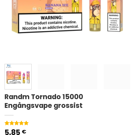
Randm Tornado 15000
Engångsvape grossist
5.85
Betygsatt
2
€
5
av 5