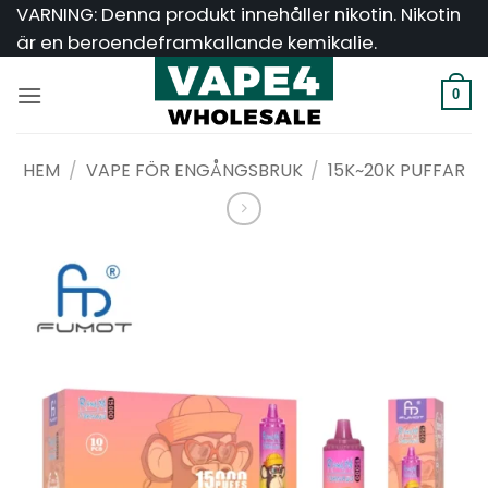
Hoppa
VARNING: Denna produkt innehåller nikotin. Nikotin
till
är en beroendeframkallande kemikalie.
innehåll
0
HEM
/
VAPE FÖR ENGÅNGSBRUK
/
15K~20K PUFFAR