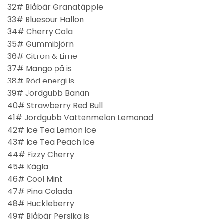
32# Blåbär Granatäpple
33# Bluesour Hallon
34# Cherry Cola
35# Gummibjörn
36# Citron & Lime
37# Mango på is
38# Röd energi is
39# Jordgubb Banan
40# Strawberry Red Bull
41# Jordgubb Vattenmelon Lemonad
42# Ice Tea Lemon Ice
43# Ice Tea Peach Ice
44# Fizzy Cherry
45# Kägla
46# Cool Mint
47# Pina Colada
48# Huckleberry
49# Blåbär Persika Is