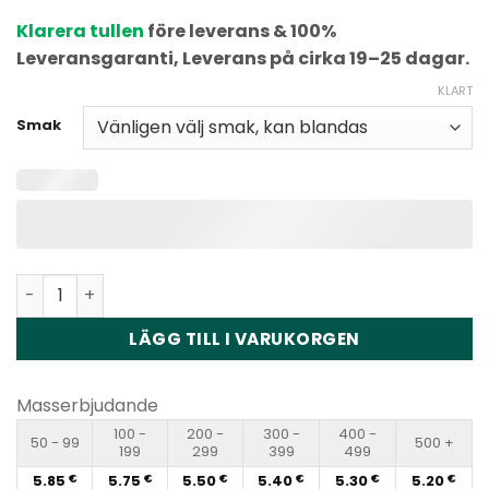
baserat på
Klarera tullen
före leverans & 100%
kundbetyg
Leveransgaranti, Leverans på cirka 19–25 dagar.
KLART
Smak
Randm Tornado 15000 Disposable Vape Wholesale kvant
LÄGG TILL I VARUKORGEN
Masserbjudande
100 -
200 -
300 -
400 -
50 - 99
500 +
199
299
399
499
5.85
5.75
5.50
5.40
5.30
5.20
€
€
€
€
€
€