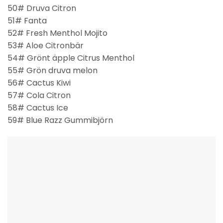
50# Druva Citron
51# Fanta
52# Fresh Menthol Mojito
53# Aloe Citronbär
54# Grönt äpple Citrus Menthol
55# Grön druva melon
56# Cactus Kiwi
57# Cola Citron
58# Cactus Ice
59# Blue Razz Gummibjörn