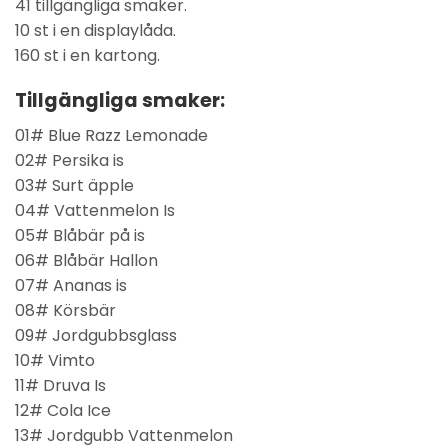
41 tillgängliga smaker.
10 st i en displaylåda.
160 st i en kartong.
Tillgängliga smaker:
01# Blue Razz Lemonade
02# Persika is
03# Surt äpple
04# Vattenmelon Is
05# Blåbär på is
06# Blåbär Hallon
07# Ananas is
08# Körsbär
09# Jordgubbsglass
10# Vimto
11# Druva Is
12# Cola Ice
13# Jordgubb Vattenmelon