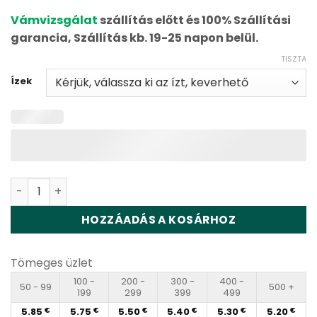
based on
Vámvizsgálat
szállítás előtt és 100% Szállítási
customer
ratings
garancia, Szállítás kb. 19-25 napon belül.
TISZTA
Ízek
Randm Tornado 15000 Disposable Vape Wholesale men
HOZZÁADÁS A KOSÁRHOZ
Tömeges üzlet
100 -
200 -
300 -
400 -
50 - 99
500 +
199
299
399
499
5.85
5.75
5.50
5.40
5.30
5.20
€
€
€
€
€
€