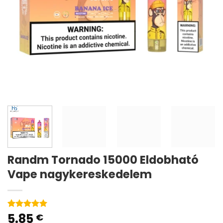
Randm Tornado 15000 Eldobható
Vape nagykereskedelem
5.85
Rated
2
5
€
out of 5