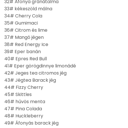
32# Áfonya gránátalma
33# kékeszöld málna
34# Cherry Cola
35# Gumimaci
36# Citrom és lime
37# Mangó jégen
38# Red Energy Ice
39# Eper banán
40# Epres Red Bull
41# Eper görögdinnye limonádé
42# Jeges tea citromos jég
43# Jégtea Barack jég
44# Fizzy Cherry
45# Skittles
46# hűvös menta
47# Pina Colada
48# Huckleberry
49# Áfonyás barack jég