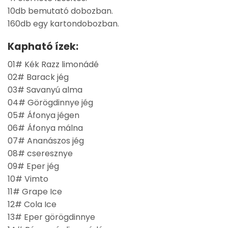
10db bemutató dobozban.
160db egy kartondobozban.
Kapható ízek:
01# Kék Razz limonádé
02# Barack jég
03# Savanyú alma
04# Görögdinnye jég
05# Áfonya jégen
06# Áfonya málna
07# Ananászos jég
08# cseresznye
09# Eper jég
10# Vimto
11# Grape Ice
12# Cola Ice
13# Eper görögdinnye