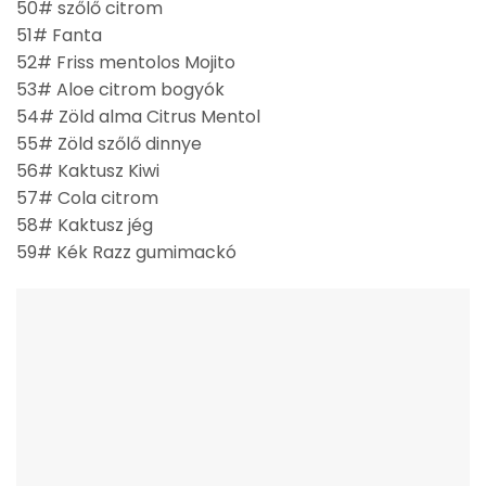
50# szőlő citrom
51# Fanta
52# Friss mentolos Mojito
53# Aloe citrom bogyók
54# Zöld alma Citrus Mentol
55# Zöld szőlő dinnye
56# Kaktusz Kiwi
57# Cola citrom
58# Kaktusz jég
59# Kék Razz gumimackó