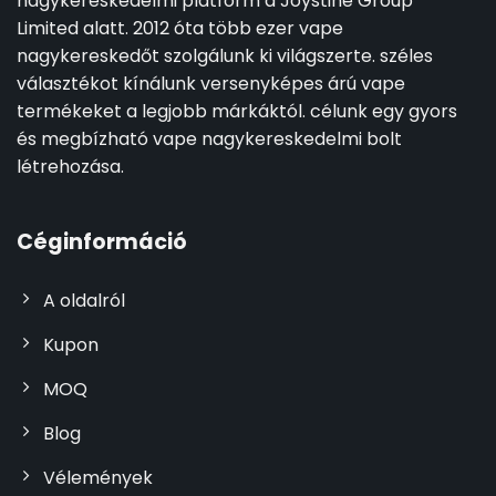
nagykereskedelmi platform a Joystine Group
Limited alatt. 2012 óta több ezer vape
nagykereskedőt szolgálunk ki világszerte. széles
választékot kínálunk versenyképes árú vape
termékeket a legjobb márkáktól. célunk egy gyors
és megbízható vape nagykereskedelmi bolt
létrehozása.
Céginformáció
A oldalról
Kupon
MOQ
Blog
Vélemények