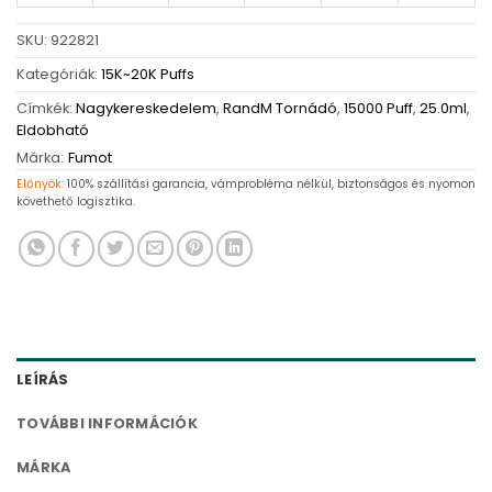
SKU:
922821
Kategóriák:
15K~20K Puffs
Címkék:
Nagykereskedelem
,
RandM Tornádó
,
15000 Puff
,
25.0ml
,
Eldobható
Márka:
Fumot
Előnyök:
100% szállítási garancia, vámprobléma nélkül, biztonságos és nyomon
követhető logisztika.
LEÍRÁS
TOVÁBBI INFORMÁCIÓK
MÁRKA