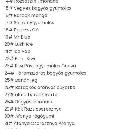
14# Rózsaszín limonádé
15# Vegyes bogyós gyümölcs
16# Barack mangó
17# Sárkánygyümölcs
18# Eper-szőlő
19# Mr Blue
20# Lush Ice
21# Ice Pop
22# Eper Kiwi
23# Kiwi Passiógyümölcs Guava
24# Háromszoros bogyós gyümölcs
25# Banán jég
26# Barackos áfonyás cukorka
27# alma barack körte
28# Bogyós limonádé
29# Kék Razz cseresznye
30# Áfonya rágógumi
31# Áfonya Cseresznye Áfonya