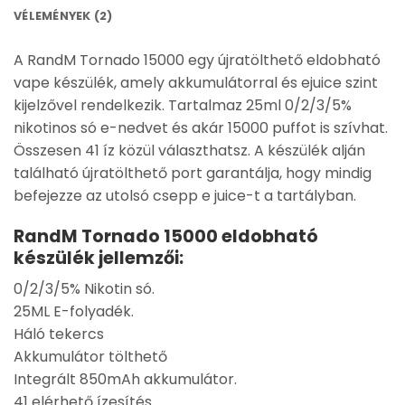
VÉLEMÉNYEK (2)
A RandM Tornado 15000 egy újratölthető eldobható
vape készülék, amely akkumulátorral és ejuice szint
kijelzővel rendelkezik. Tartalmaz 25ml 0/2/3/5%
nikotinos só e-nedvet és akár 15000 puffot is szívhat.
Összesen 41 íz közül választhatsz. A készülék alján
található újratölthető port garantálja, hogy mindig
befejezze az utolsó csepp e juice-t a tartályban.
RandM Tornado 15000 eldobható
készülék jellemzői:
0/2/3/5% Nikotin só.
25ML E-folyadék.
Háló tekercs
Akkumulátor tölthető
Integrált 850mAh akkumulátor.
41 elérhető ízesítés.