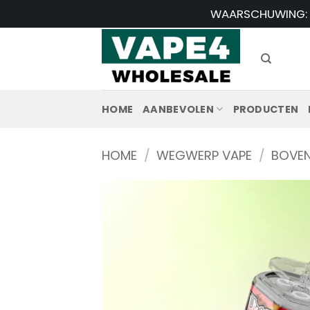
Ga
WAARSCHUWING: Di
naar
inhoud
HOME
AANBEVOLEN
PRODUCTEN
HOME
/
WEGWERP VAPE
/
BOVEN