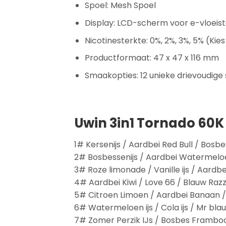
Spoel: Mesh Spoel
Display: LCD-scherm voor e-vloeist
Nicotinesterkte: 0%, 2%, 3%, 5% (Kie
Productformaat: 47 x 47 x 116 mm
Smaakopties: 12 unieke drievoudig
Uwin 3in1 Tornado 60
1# Kersenijs / Aardbei Red Bull / Bos
2# Bosbessenijs / Aardbei Watermelo
3# Roze limonade / Vanille ijs / Aard
4# Aardbei Kiwi / Love 66 / Blauw Razz
5# Citroen Limoen / Aardbei Banaan 
6# Watermeloen ijs / Cola ijs / Mr bla
7# Zomer Perzik IJs / Bosbes Framboo