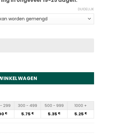
ring in ongeveer 19-25 dagen.
DUIDELIJK
posable Vape Wholesale hoeveelheid
 WINKELWAGEN
- 299
300 - 499
500 - 999
1000 +
90
5.75
5.35
5.25
€
€
€
€