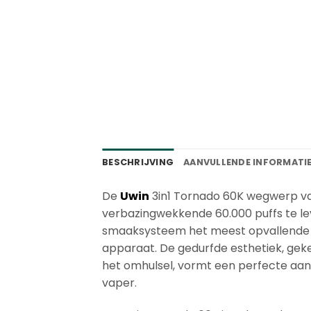
BESCHRIJVING
AANVULLENDE INFORMATI
De
Uwin
3in1 Tornado 60K wegwerp va
verbazingwekkende 60.000 puffs te lev
smaaksysteem het meest opvallende ke
apparaat. De gedurfde esthetiek, ge
het omhulsel, vormt een perfecte aanv
vaper.