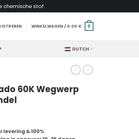
e chemische stof.
GISTREREN
WINKELWAGEN /
0.00
€
0
P
DUTCH
nado 60K Wegwerp
ndel
r levering & 100%