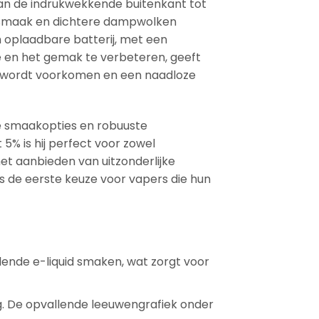
an de indrukwekkende buitenkant tot
re smaak en dichtere dampwolken
 oplaadbare batterij, met een
 en het gemak te verbeteren, geeft
rk wordt voorkomen en een naadloze
ge smaakopties en robuuste
5% is hij perfect voor zowel
het aanbieden van uitzonderlijke
s de eerste keuze voor vapers die hun
llende e-liquid smaken, wat zorgt voor
g. De opvallende leeuwengrafiek onder