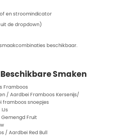
of en stroomindicator
s uit de dropdown)
e smaakcombinaties beschikbaar.
K Beschikbare Smaken
bes Framboos
en / Aardbei Framboos Kersenijs/
bei framboos snoepjes
 IJs
/ Gemengd Fruit
uw
s / Aardbei Red Bull