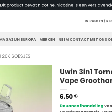
t product bevat nicotine. Nicotine is een verslavend
INLOGGEN / RE
MAGAZIJN EUROPA
MERKEN
NEEM CONTACT MET ONS O
 20K SOESJES
Uwin 3in1 Tor
Vape Grootha
6.50
€
Douaneafhandeling
voo