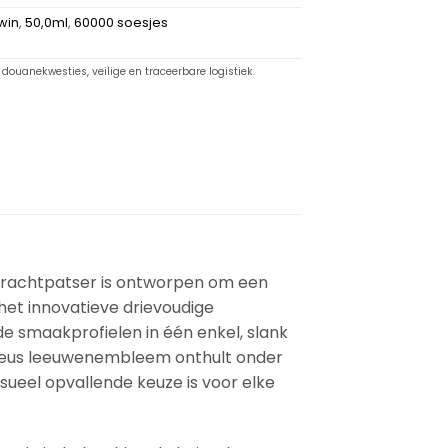
win
,
50,0ml
,
60000 soesjes
douanekwesties, veilige en traceerbare logistiek.
 krachtpatser is ontworpen om een
het innovatieve drievoudige
 smaakprofielen in één enkel, slank
tueus leeuwenembleem onthult onder
sueel opvallende keuze is voor elke