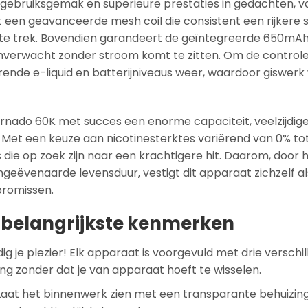
gebruiksgemak en superieure prestaties in gedachten, v
 met een geavanceerde mesh coil die consistent een rijke
ste trek. Bovendien garandeert de geïntegreerde 650mAh
nverwacht zonder stroom komt te zitten. Om de controle
erende e-liquid en batterijniveaus weer, waardoor giswe
Tornado 60K met succes een enorme capaciteit, veelzijdi
 Met een keuze aan nicotinesterktes variërend van 0% tot 
die op zoek zijn naar een krachtigere hit. Daarom, door 
geëvenaarde levensduur, vestigt dit apparaat zichzelf al
promissen.
 belangrijkste kenmerken
ig je plezier! Elk apparaat is voorgevuld met drie verschi
ing zonder dat je van apparaat hoeft te wisselen.
Laat het binnenwerk zien met een transparante behuizin