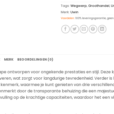
Tags:
Wegwerp
,
Groothandel
,
U
Merk:
Uwin
Voordelen:
100% leveringsgarantie, geen 
E
MERK
BEOORDELINGEN (0)
pe ontworpen voor ongekende prestaties en stijl. Deze
eren, wat zorgt voor langdurige tevredenheid. Verder is 
nmerk, waarmee je kunt genieten van drie verschillende
kenmerkt door de transparante behuizing die een majes
ulling op de krachtige capaciteiten, waardoor het een vi