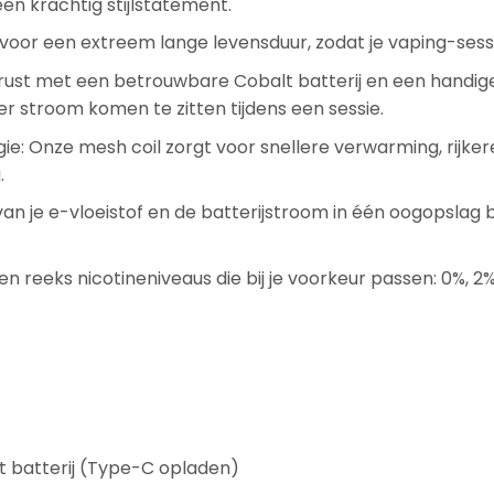
n krachtig stijlstatement.
oor een extreem lange levensduur, zodat je vaping-sessi
rust met een betrouwbare Cobalt batterij en een handig
er stroom komen te zitten tijdens een sessie.
e: Onze mesh coil zorgt voor snellere verwarming, rijk
.
n je e-vloeistof en de batterijstroom in één oogopslag b
en reeks nicotineniveaus die bij je voorkeur passen: 0%, 2%
t batterij (Type-C opladen)