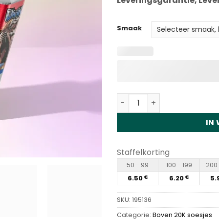
Leveringsgarantie, Leve
Smaak
Uwin 3in1 Tornado 60K Dis
IN
Staffelkorting
50 - 99
100 - 199
200 
6.50
6.20
5.
€
€
SKU:
195136
Categorie:
Boven 20K soesjes