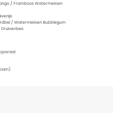
 Mango / Framboos Watermeloen
ivenijs
Aardbei / Watermeloen Bubblegum
/ Druivenbes
apparaat
dozen)