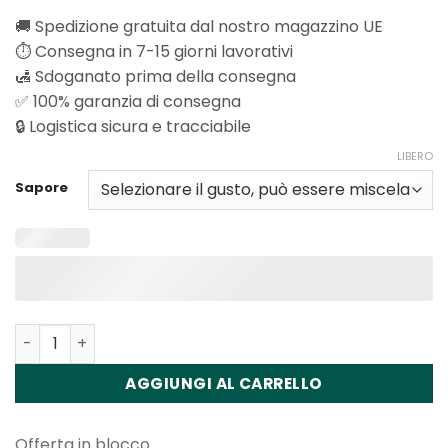
🚚 Spedizione gratuita dal nostro magazzino UE
⏱️ Consegna in 7-15 giorni lavorativi
🛃 Sdoganato prima della consegna
✅ 100% garanzia di consegna
🔒 Logistica sicura e tracciabile
LIBERO
Sapore
Quantità Fizzy X-Space 100K Puffs Disposable Vape Who
AGGIUNGI AL CARRELLO
Offerta in blocco