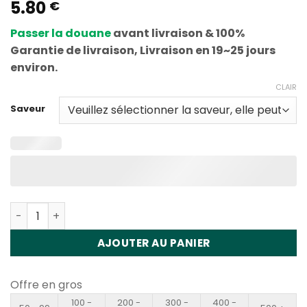
5.80
€
Passer la douane
avant livraison & 100%
Garantie de livraison, Livraison en 19~25 jours
environ.
CLAIR
Saveur
Quantité Waspe Aiviou 100K Pro 2in1 Slide Control Disp
AJOUTER AU PANIER
Offre en gros
100 -
200 -
300 -
400 -