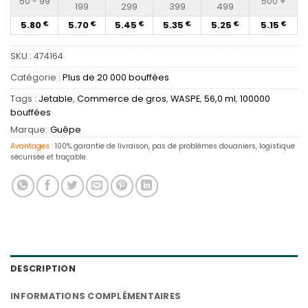
50 - 99
500 +
199
299
399
499
5.80
5.70
5.45
5.35
5.25
5.15
€
€
€
€
€
€
SKU :
474164
Catégorie :
Plus de 20 000 bouffées
Tags :
Jetable
,
Commerce de gros
,
WASPE
,
56,0 ml
,
100000
bouffées
Marque:
Guêpe
Avantages :
100% garantie de livraison, pas de problèmes douaniers, logistique
sécurisée et traçable.
DESCRIPTION
INFORMATIONS COMPLÉMENTAIRES