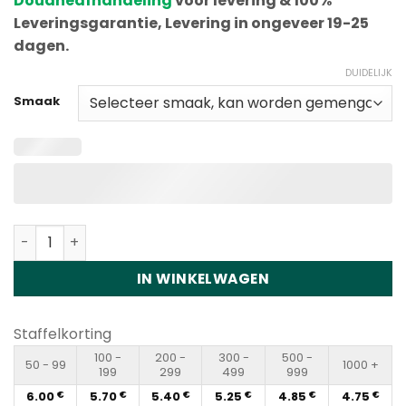
Douaneafhandeling
voor levering & 100%
Leveringsgarantie, Levering in ongeveer 19-25
dagen.
DUIDELIJK
Smaak
Bang 30K Pro 30000 Puffs Disposable Vape Wholesale h
IN WINKELWAGEN
Staffelkorting
100 -
200 -
300 -
500 -
50 - 99
1000 +
199
299
499
999
6.00
5.70
5.40
5.25
4.85
4.75
€
€
€
€
€
€