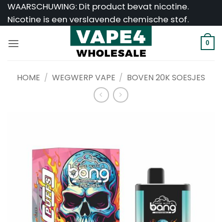
Ga
WAARSCHUWING: Dit product bevat nicotine.
naar
Nicotine is een verslavende chemische stof.
inhoud
0
HOME
/
WEGWERP VAPE
/
BOVEN 20K SOESJES