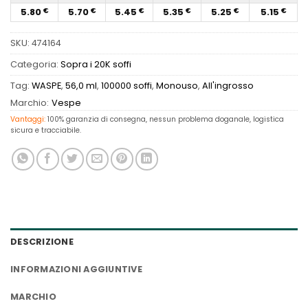
5.80
5.70
5.45
5.35
5.25
5.15
€
€
€
€
€
€
SKU:
474164
Categoria:
Sopra i 20K soffi
Tag:
WASPE
,
56,0 ml
,
100000 soffi
,
Monouso
,
All'ingrosso
Marchio:
Vespe
Vantaggi:
100% garanzia di consegna, nessun problema doganale, logistica
sicura e tracciabile.
DESCRIZIONE
INFORMAZIONI AGGIUNTIVE
MARCHIO