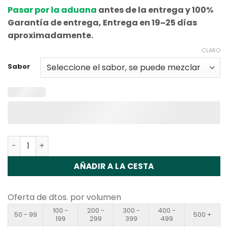
Pasar por la aduana
antes de la entrega y 100%
Garantía de entrega, Entrega en 19~25 días
aproximadamente.
CLARO
Sabor
Cantidad WASPE FIHP 30000 30K Puffs Disposable Vape 
AÑADIR A LA CESTA
Oferta de dtos. por volumen
100 -
200 -
300 -
400 -
50 - 99
500 +
199
299
399
499