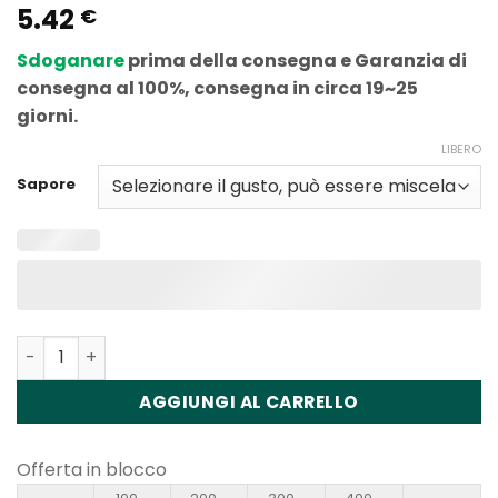
5.42
Valutato
2
€
5
su 5 in
base alle
Sdoganare
prima della consegna e Garanzia di
valutazioni
dei clienti
consegna al 100%, consegna in circa 19~25
giorni.
LIBERO
Sapore
Quantità Waspe FIHP 40000 Puffs 40K Disposable Vape 
AGGIUNGI AL CARRELLO
Offerta in blocco