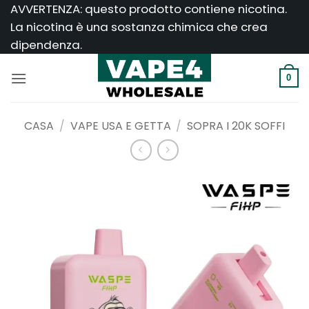
Salta
AVVERTENZA: questo prodotto contiene nicotina.
ai
La nicotina è una sostanza chimica che crea
contenuti
dipendenza.
0
CASA
/
VAPE USA E GETTA
/
SOPRA I 20K SOFFI