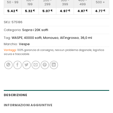
100 -
200 -
300 -
400 -
50 - 99
500 +
199
299
399
499
5.42
5.32
5.07
4.97
4.87
4.77
€
€
€
€
€
€
SKU:
575186
Categoria:
Sopra i 20K soffi
Tag:
WASPE
,
40000 soffi
,
Monouso
,
All'ingrosso
,
36,0 ml
Marchio:
Vespe
Vantaggi:
100% garanzia di consegna, nessun problema doganale, logistica
sicura e tracciabile.
DESCRIZIONE
INFORMAZIONI AGGIUNTIVE