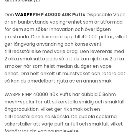
RECENSIONER (2)
Den
WASPE
FIHP 40000 40K Puffs
Disposable Vape
är en banbrytande vaping-enhet som är utformad
för dem som söker innovation och överlägsen
prestanda. Den levererar upp till 40 000 puffar, vilket
ger långvarig användning och konsekvent
tillfredsställelse med varje drag. Den levereras med
2 olika smaksatta pods så att du kan njuta av 2 olika
smaker när som helst medan du äger en vape-
enhet. Dra helt enkelt ut munstycket och rotera det
så kan du omedelbart njuta av en annan smak.
WASPE FIHP 40000 40K Puffs har dubbla 0,9ohm
mesh-spolar för att säkerställa smidig och smakfull
ångproduktion, vilket ger rik smak och en
tillfredsställande halskänsla. De dubbla spolarna
säkerställer att varje puff är full och smakfull, vilket
förbättrar din vapingupplevelse.