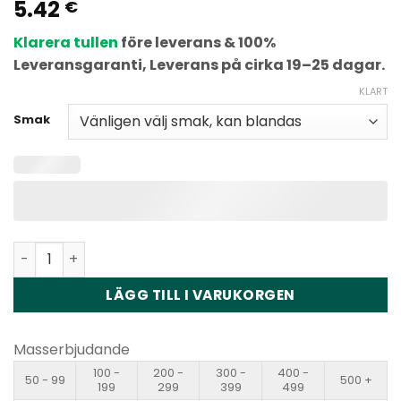
5.42
Betygsatt
2
€
5
av 5
baserat på
Klarera tullen
före leverans & 100%
kundbetyg
Leveransgaranti, Leverans på cirka 19–25 dagar.
KLART
Smak
Waspe FIHP 40000 Puffs 40K Disposable Vape Wholesale
LÄGG TILL I VARUKORGEN
Masserbjudande
100 -
200 -
300 -
400 -
50 - 99
500 +
199
299
399
499