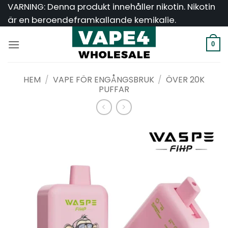
Hoppa
VARNING: Denna produkt innehåller nikotin. Nikotin
till
är en beroendeframkallande kemikalie.
innehåll
0
HEM
/
VAPE FÖR ENGÅNGSBRUK
/
ÖVER 20K
PUFFAR