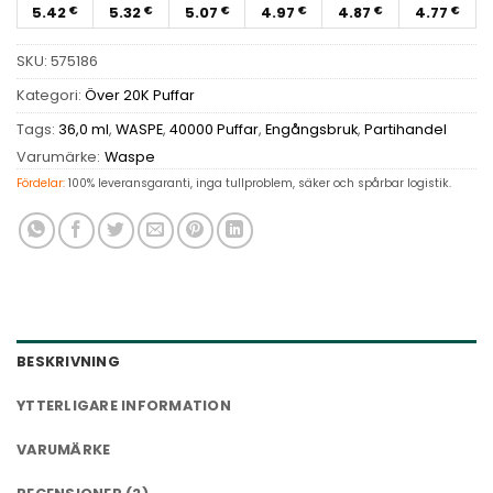
5.42
5.32
5.07
4.97
4.87
4.77
€
€
€
€
€
€
SKU:
575186
Kategori:
Över 20K Puffar
Tags:
36,0 ml
,
WASPE
,
40000 Puffar
,
Engångsbruk
,
Partihandel
Varumärke:
Waspe
Fördelar:
100% leveransgaranti, inga tullproblem, säker och spårbar logistik.
BESKRIVNING
YTTERLIGARE INFORMATION
VARUMÄRKE