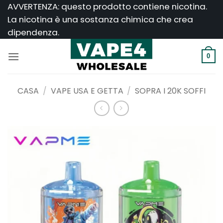
Salta
AVVERTENZA: questo prodotto contiene nicotina.
ai
La nicotina è una sostanza chimica che crea
contenuti
dipendenza.
0
CASA
/
VAPE USA E GETTA
/
SOPRA I 20K SOFFI