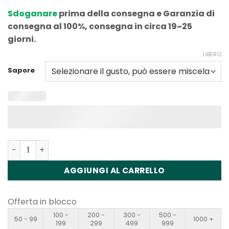
Sdoganare
prima della consegna e Garanzia di
consegna al 100%, consegna in circa 19~25
giorni.
LIBERO
Sapore
Quantità VAPME Crystal 30000 Puffs Triple Disposable 
AGGIUNGI AL CARRELLO
Offerta in blocco
100 -
200 -
300 -
500 -
50 - 99
1000 +
199
299
499
999