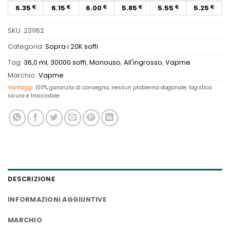
6.35
6.15
6.00
5.85
5.55
5.25
€
€
€
€
€
€
SKU:
231162
Categoria:
Sopra i 20K soffi
Tag:
36,0 ml
,
30000 soffi
,
Monouso
,
All'ingrosso
,
Vapme
Marchio:
Vapme
Vantaggi:
100% garanzia di consegna, nessun problema doganale, logistica
sicura e tracciabile.
DESCRIZIONE
INFORMAZIONI AGGIUNTIVE
MARCHIO