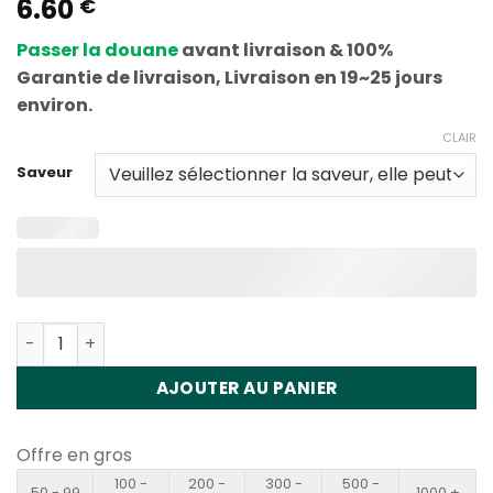
6.60
€
Passer la douane
avant livraison & 100%
Garantie de livraison, Livraison en 19~25 jours
environ.
CLAIR
Saveur
Quantité Bang Leader 15in1 450K Disposable Vape Whole
AJOUTER AU PANIER
Offre en gros
100 -
200 -
300 -
500 -
50 - 99
1000 +