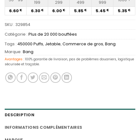
199
299
499
999
6.60
6.30
6.00
5.85
5.45
5.35
€
€
€
€
€
€
SKU :
329854
Catégorie :
Plus de 20 000 bouffées
Tags :
450000 Puffs
,
Jetable
,
Commerce de gros
,
Bang
Marque:
Bang
Avantages :
100% garantie de livraison, pas de problèmes douaniers, logistique
sécurisée et traçable.
DESCRIPTION
INFORMATIONS COMPLÉMENTAIRES
MARQUE